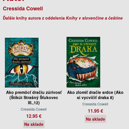
Cressida Cowell
Ďalšie knihy autora z oddelenia
Knihy v slovenčine a češtine
Ako premôcť dračiu zúrivosť
Ako zlomiť dračie srdce (Ako
(Štikút Strašný Šťukovec
si vycvičiť draka 8)
III.,12)
Cressida Cowell
Cressida Cowell
11.95 €
12.95 €
Na sklade
Na sklade