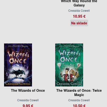
Which Way Round the
Galaxy
Cressida Cowell
10.95 €
Na sklade
The Wizards of Once
The Wizards of Once: Twice
Magic
Cressida Cowell
Cressida Cowell
9.95 €
10.50 €