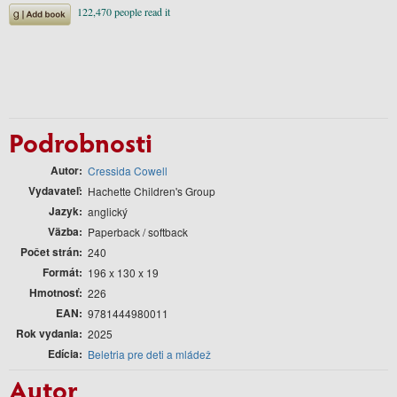
Podrobnosti
Autor
Cressida Cowell
Vydavateľ
Hachette Children's Group
Jazyk
anglický
Väzba
Paperback / softback
Počet strán
240
Formát
196 x 130 x 19
Hmotnosť
226
EAN
9781444980011
Rok vydania
2025
Edícia
Beletria pre deti a mládež
Autor