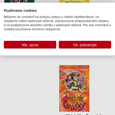
Používame cookies
The Wizards of Once: Twice
How To Train Your Dragon
Môžeme ich umiestniť na analýzu údajov o našich návštevníkoch, na
Magic
School: Doom of the
zlepšenie našich webových stránok, zobrazovanie prispôsobeného obsahu
Darkwing
a na poskytovanie skvelého zážitku z webových stránok. Pre viac informácií o
Cressida Cowell
cookies používame otvorené nastavenia.
Cressida Cowell
15.50 €
10.95 €
20.09.2018
Na sklade
(predobjednávka)
Nie, uprav
Ok, pokračujte