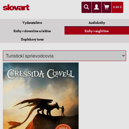
0.00 €
Vydavateľstvo
Audioknihy
Knihy v slovenčine a češtine
Knihy v angličtine
Doplnkový tovar