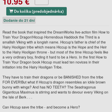
10.95 €
Do košíka (predobjednávka)
Dodanie do 21 dní
Read the book that inspired the DreamWorks live-action film How to
Train Your Dragon!Hiccup Horrendous Haddock the Third is a
smallish Viking with a longish name. Hiccup's father is chief of the
Hairy Hooligan tribe which means Hiccup is the Hope and the Heir
to the Hairy Hooligan throne - but most of the time Hiccup feels like
a very ordinary boy, finding it hard to be a Hero. In the first How to
Train Your Dragon book Hiccup must lead ten novices in their
initiation into the Hairy Hooligan Tribe.
They have to train their dragons or be BANISHED from the tribe
FOR EVER!But what if Hiccup's dragon resembles an ickle brown
bunny with wings? And has NO TEETH? The Seadragonus
Giganticus Maximus is stirring and wants to devour every Viking on
the Isle of Berk . . .
Can Hiccup save the tribe - and become a Hero?