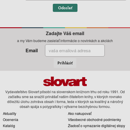
Odoslať
Zadajte Váš email
a my Vám budeme zasielať informácie o novinkách a akciách
Email
Prihlásiť
Vydavateľstvo Slovart pôsobí na slovenskom knižnom trhu od roku 1991. Od
začiatku sme sa snažili prinášať našim čitateľom knihy, v ktorých rovnako
dôležitú úlohu zohráva obsah i forma, teda v ktorých sa kvalitný a náročný
obsah spája s polygraficky i výtvarne bezchybnou formou.
Aktuality
Ako nakupovať
Ocenenia
Všeobecné obchodné podmienky
Katalóg
Žiadosť o vymazanie digitálnej stopy