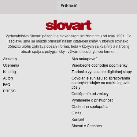
Prihlásiť
Vydavateľstvo Slovart pôsobí na slovenskom knižnom trhu od roku 1991. Od
začiatku sme sa snažili prinášať našim čitateľom knihy, v ktorých rovnako
dôležitú úlohu zohráva obsah i forma, teda v ktorých sa kvalitný a náročný
obsah spája s polygraficky i výtvarne bezchybnou formou.
Aktuality
Ako nakupovať
Ocenenia
Všeobecné obchodné podmienky
Katalóg
Žiadosť o vymazanie digitálnej stopy
Autori
Odvolanie súhlasu so spracovaním
osobných údajov na marketingové
FAQ
účely
PRESS
Odstúpenie od zmluvy
Vyhlásenie o prístupnosti
Obchodná spolupráca
O nás
Kontakt
Slovart v Čechách