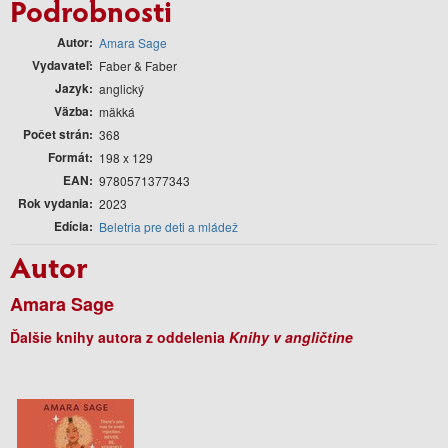
Podrobnosti
Autor
Amara Sage
Vydavateľ
Faber & Faber
Jazyk
anglický
Väzba
mäkká
Počet strán
368
Formát
198 x 129
EAN
9780571377343
Rok vydania
2023
Edícia
Beletria pre deti a mládež
Autor
Amara Sage
Ďalšie knihy autora z oddelenia
Knihy v angličtine