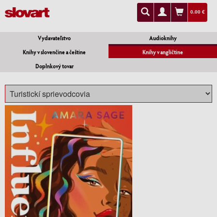
0.00 €
Vydavateľstvo
Audioknihy
Knihy v slovenčine a češtine
Knihy v angličtine
Doplnkový tovar