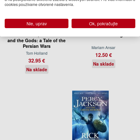
cookies používame otvorené nastavenia.
Nie, uprav
Ok, pokračujte
The Wolf-Girl, the Greeks
Good For Nothing
and the Gods: a Tale of the
Persian Wars
Mariam Ansar
Tom Holland
12.50 €
32.95 €
Na sklade
Na sklade