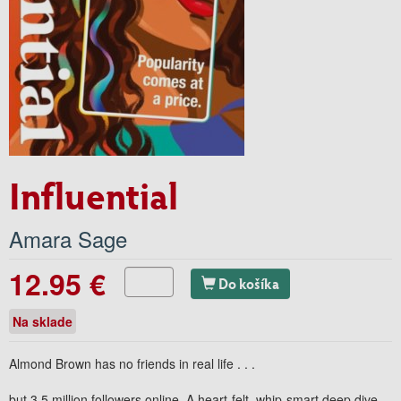
Influential
Amara Sage
12.95 €
Do košíka
Na sklade
Almond Brown has no friends in real life . . .
but 3.5 million followers online. A heart-felt, whip-smart deep dive