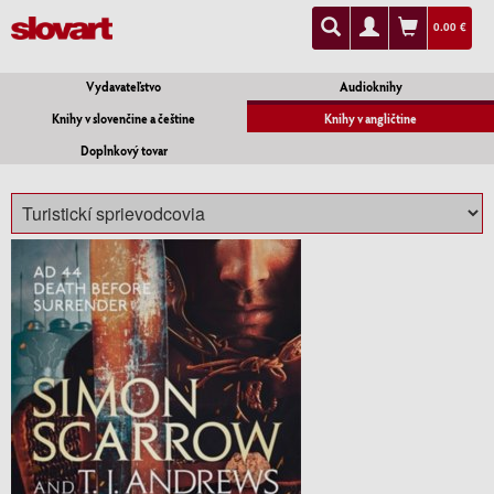
0.00 €
Vydavateľstvo
Audioknihy
Knihy v slovenčine a češtine
Knihy v angličtine
Doplnkový tovar