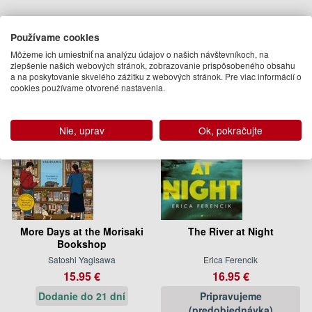
T. J. Andrews
Používame cookies
Podobné knihy
Môžeme ich umiestniť na analýzu údajov o našich návštevníkoch, na
zlepšenie našich webových stránok, zobrazovanie prispôsobeného obsahu
a na poskytovanie skvelého zážitku z webových stránok. Pre viac informácií o
cookies používame otvorené nastavenia.
Nie, uprav
Ok, pokračujte
More Days at the Morisaki
The River at Night
Bookshop
Satoshi Yagisawa
Erica Ferencik
15.95 €
16.95 €
Dodanie do 21 dní
Pripravujeme
(predobjednávka)