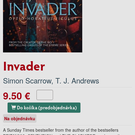
Invader
Simon Scarrow
,
T. J. Andrews
9.50 €
Do košíka (predobjednávka)
Na objednávku
A Sunday Times bestseller from the author of the bestsellers