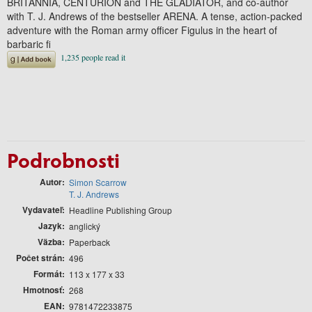
BRITANNIA, CENTURION and THE GLADIATOR, and co-author
with T. J. Andrews of the bestseller ARENA. A tense, action-packed
adventure with the Roman army officer Figulus in the heart of
barbaric fi
Podrobnosti
Autor
Simon Scarrow
T. J. Andrews
Vydavateľ
Headline Publishing Group
Jazyk
anglický
Väzba
Paperback
Počet strán
496
Formát
113 x 177 x 33
Hmotnosť
268
EAN
9781472233875