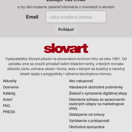
a my Vám budeme zasielať informácie o novinkách a akciách
Email
Prihlásiť
Vydavateľstvo Slovart pôsobí na slovenskom knižnom trhu od roku 1991. Od
začiatku sme sa snažili prinášať našim čitateľom knihy, v ktorých rovnako
dôležitú úlohu zohráva obsah i forma, teda v ktorých sa kvalitný a náročný
obsah spája s polygraficky i výtvarne bezchybnou formou.
Aktuality
Ako nakupovať
Ocenenia
Všeobecné obchodné podmienky
Katalóg
Žiadosť o vymazanie digitálnej stopy
Autori
Odvolanie súhlasu so spracovaním
osobných údajov na marketingové
FAQ
účely
PRESS
Odstúpenie od zmluvy
Vyhlásenie o prístupnosti
Obchodná spolupráca