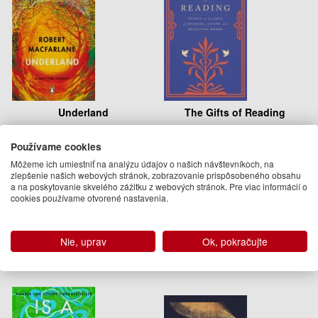
Underland
The Gifts of Reading
Robert Macfarlane
Robert Macfarlane, William Boyd,
Používame cookies
Candice Carty-Williams, Chigozie
16.95 €
Môžeme ich umiestniť na analýzu údajov o našich návštevníkoch, na
Obioma, Philip Pullman, Imtiaz
zlepšenie našich webových stránok, zobrazovanie prispôsobeného obsahu
Na objednávku
Dharker, Roddy Doyle, Pico Iyer,
a na poskytovanie skvelého zážitku z webových stránok. Pre viac informácií o
Andy Miller, Jackie Morris
cookies používame otvorené nastavenia.
12.95 €
Na sklade
Nie, uprav
Ok, pokračujte