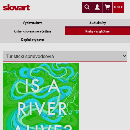
0.00 €
Vydavateľstvo
Audioknihy
Knihy v slovenčine a češtine
Knihy v angličtine
Doplnkový tovar