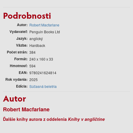
Podrobnosti
Autor
Robert Macfarlane
Vydavateľ
Penguin Books Ltd
Jazyk
anglický
Väzba
Hardback
Počet strán
384
Formát
240 x 160 x 33
Hmotnosť
594
EAN
9780241624814
Rok vydania
2025
Edícia
Súčasná beletria
Autor
Robert Macfarlane
Ďalšie knihy autora z oddelenia
Knihy v angličtine