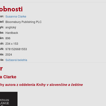
obnosti
tor
Susanna Clarke
teľ
Bloomsbury Publishing PLC
yk
anglický
ba
Hardback
rán
896
át
234 x 153
AN
9781526681553
nia
2024
cia
Súčasná beletria
r
a Clarke
ihy autora z oddelenia
Knihy v slovenčine a češtine