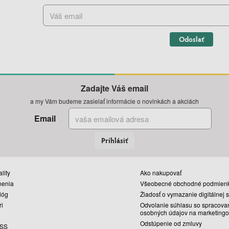
Odoslať
Zadajte Váš email
a my Vám budeme zasielať informácie o novinkách a akciách
Email
Prihlásiť
lity
Ako nakupovať
nenia
Všeobecné obchodné podmien
lóg
Žiadosť o vymazanie digitálnej 
ri
Odvolanie súhlasu so spracova
osobných údajov na marketingo
Odstúpenie od zmluvy
SS