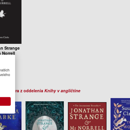
n Strange
 Norrell
na Clarke
.95 €
našich
velého
sklade
ihy autora z oddelenia
Knihy v angličtine