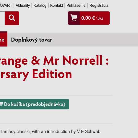
SLOVART
Aktuality
Katalóg
Kontakt
Prihlásenie
Registrácia
0.00 €
/
0
ks
ne
Doplnkový tovar
range & Mr Norrell :
rsary Edition
Do košíka (predobjednávka)
 fantasy classic, with an introduction by V E Schwab