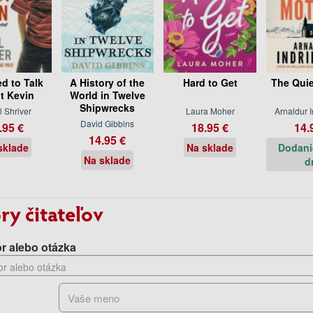
d to Talk
A History of the
Hard to Get
The Quie
t Kevin
World in Twelve
Shipwrecks
l Shriver
Laura Moher
Arnaldur 
David Gibbins
.95 €
18.95 €
14.
14.95 €
sklade
Na sklade
Dodani
Na sklade
d
ry čitateľov
r alebo otázka