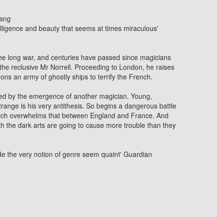
uang
elligence and beauty that seems at times miraculous'
he long war, and centuries have passed since magicians
the reclusive Mr Norrell. Proceeding to London, he raises
 an army of ghostly ships to terrify the French.
nged by the emergence of another magician. Young,
ange is his very antithesis. So begins a dangerous battle
ich overwhelms that between England and France. And
th the dark arts are going to cause more trouble than they
de the very notion of genre seem quaint'
Guardian