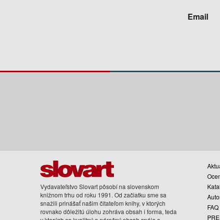
Email
Aktua
Oce
Vydavateľstvo Slovart pôsobí na slovenskom
Kata
knižnom trhu od roku 1991. Od začiatku sme sa
Auto
snažili prinášať našim čitateľom knihy, v ktorých
FAQ
rovnako dôležitú úlohu zohráva obsah i forma, teda
PRE
v ktorých sa kvalitný a náročný obsah spája s