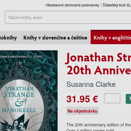
Všeobecné obchodné podmienky
Čitateľský klub 
Hľadať
ioknihy
Knihy v slovenčine a češtine
Knihy v angličti
Jonathan St
20th Annive
Susanna Clarke
31.95 €
Na objednávku
The 20th anniversary edition of the
Over 4 million copies sold