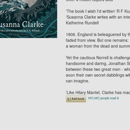
'
The book I wish I'd written
' R F K
'Susanna Clarke writes with an int
Katherine Rundell
1806. England is beleaguered by t
faded from view. But one remains: 
a woman from the dead and summons
Yet the cautious Norrell is challe
handsome and daring, Jonathan Str
between these two great men - wh
soon their own secret dabblings wi
can imagine.
'Like Hilary Mantel, Clarke has ma