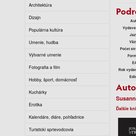
Architektúra
Podr
Dizajn
Au
Vydava
Populárna kultúra
Jaz
Väz
Umenie, hudba
Počet st
Výtvarné umenie
Form
E
Fotografia a film
Rok vyda
Edí
Hobby, šport, domácnosť
Auto
Kuchárky
Susann
Erotika
Ďalšie kn
Kalendáre, diáre, pohľadnice
Turistickí sprievodcovia