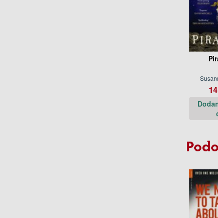
Pi
Susan
14
Dodan
Podo