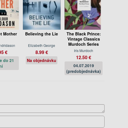
t Mother
Believing the Lie
The Black Prince:
Vintage Classics
Murdoch Series
Indridason
Elizabeth George
Iris Murdoch
95 €
8.99 €
12.50 €
e do 21
Na objednávku
04.07.2019
ní
(predobjednávka)