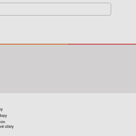
ky
stopy
ním
vé účely