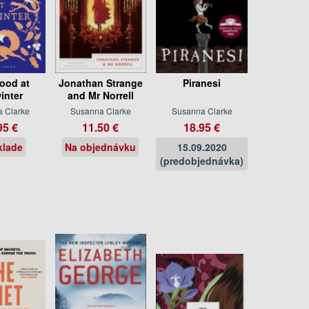
ood at
Jonathan Strange
Piranesi
inter
and Mr Norrell
 Clarke
Susanna Clarke
Susanna Clarke
95 €
11.50 €
18.95 €
klade
Na objednávku
15.09.2020
(predobjednávka)