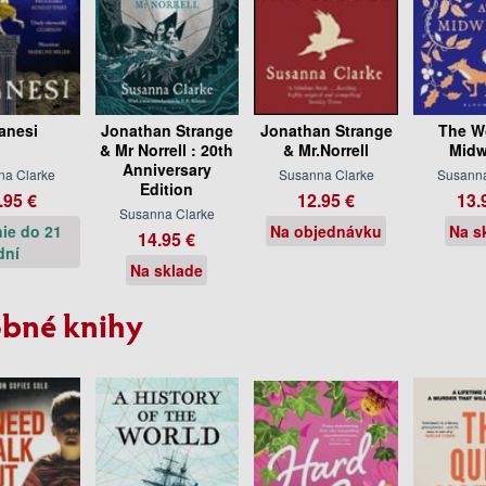
ranesi
Jonathan Strange
Jonathan Strange
The W
& Mr Norrell : 20th
& Mr.Norrell
Midw
Anniversary
na Clarke
Susanna Clarke
Susanna
Edition
.95 €
12.95 €
13.
Susanna Clarke
ie do 21
Na objednávku
Na s
14.95 €
dní
Na sklade
bné knihy