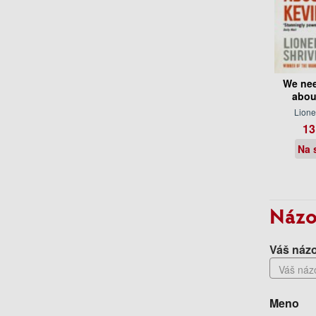
We nee
abou
Lione
13
Na 
Názo
Váš názo
Meno