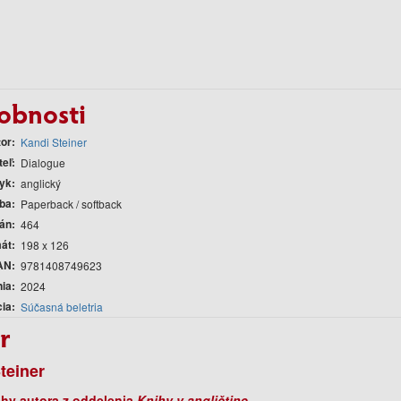
obnosti
tor
Kandi Steiner
teľ
Dialogue
yk
anglický
ba
Paperback / softback
rán
464
át
198 x 126
AN
9781408749623
nia
2024
cia
Súčasná beletria
r
teiner
ihy autora z oddelenia
Knihy v angličtine