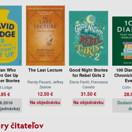
Man Who
The Last Lecture
Good Night Stories
100 Diar
t Get Up
for Rebel Girls 2
Chronicl
er Stories
Eve
Randy Pausch, Jeffrey
Elena Favilli, Francesca
Zaslow
Cavallo
d Lodge
Colin 
12.50 €
31.50 €
.95 €
28.
Na objednávku
Na objednávku
09.2016
Dodani
jednávka)
d
ry čitateľov