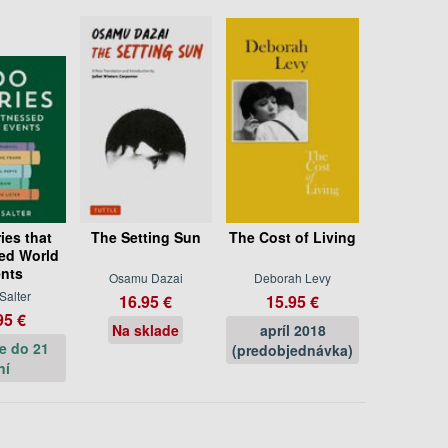
ies that
The Setting Sun
The Cost of Living
ed World
nts
Osamu Dazai
Deborah Levy
Salter
16.95 €
15.95 €
95 €
Na sklade
apríl 2018
e do 21
(predobjednávka)
ní