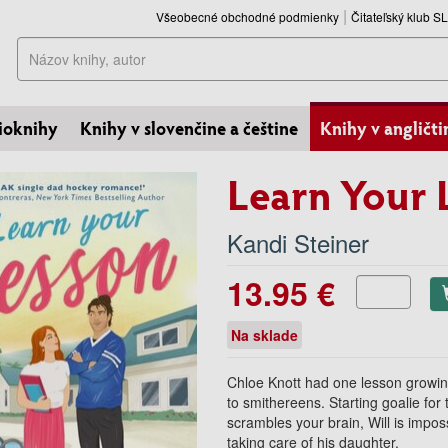
Všeobecné obchodné podmienky
Čitateľský klub 
Hľadať
ioknihy
Knihy v slovenčine a češtine
Knihy v angličti
Learn Your 
Kandi Steiner
13.95 €
Na sklade
Chloe Knott had one lesson growing
to smithereens. Starting goalie fo
scrambles your brain, Will is impo
taking care of his daughter.