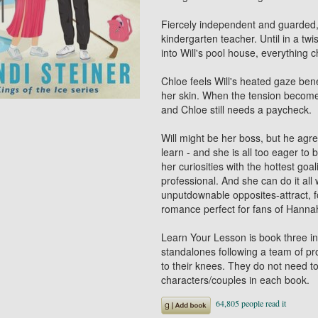
Fiercely independent and guarded,
kindergarten teacher. Until in a t
into Will's pool house, everything 
Chloe feels Will's heated gaze ben
her skin. When the tension becomes
and Chloe still needs a paycheck.
Will might be her boss, but he agr
learn - and she is all too eager to
her curiosities with the hottest go
professional. And she can do it all 
unputdownable opposites-attract, 
romance perfect for fans of Hanna
Learn Your Lesson is book three in 
standalones following a team of p
to their knees. They do not need to
characters/couples in each book.