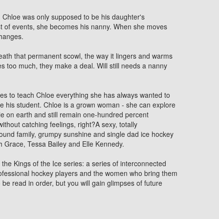
 Chloe was only supposed to be his daughter's
wist of events, she becomes his nanny. When she moves
changes.
eath that permanent scowl, the way it lingers and warms
 too much, they make a deal. Will still needs a nanny
ees to teach Chloe everything she has always wanted to
 be his student. Chloe is a grown woman - she can explore
alie on earth and still remain one-hundred percent
without catching feelings, right?A sexy, totally
found family, grumpy sunshine and single dad ice hockey
h Grace, Tessa Bailey and Elle Kennedy.
the Kings of the Ice series: a series of interconnected
rofessional hockey players and the women who bring them
 be read in order, but you will gain glimpses of future