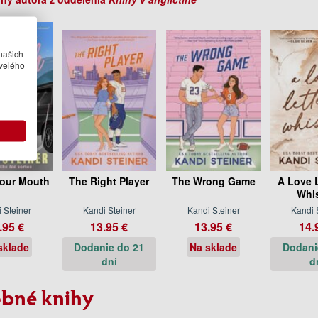
našich
velého
our Mouth
The Right Player
The Wrong Game
A Love L
Whi
 Steiner
Kandi Steiner
Kandi Steiner
Kandi 
.95 €
13.95 €
13.95 €
14.
sklade
Dodanie do 21
Na sklade
Dodani
dní
d
bné knihy