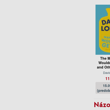
The 
Wouldn
and Oth
Davi
11
15.
(predob
Názo