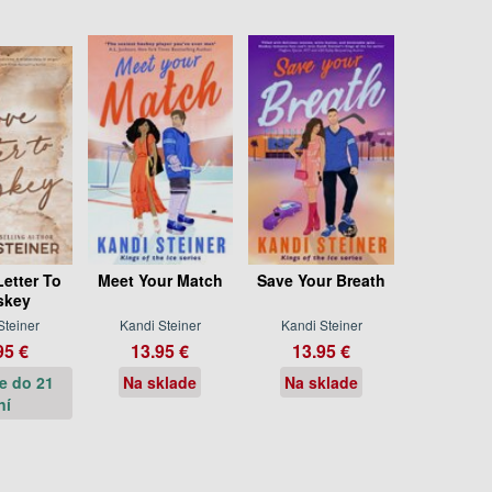
etter To
Meet Your Match
Save Your Breath
skey
Steiner
Kandi Steiner
Kandi Steiner
95 €
13.95 €
13.95 €
e do 21
Na sklade
Na sklade
ní