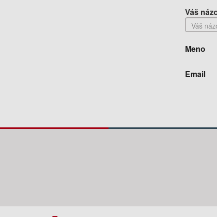
Váš názo
Meno
Email