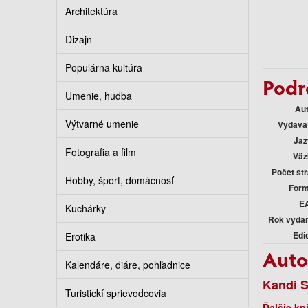
Architektúra
Dizajn
Populárna kultúra
Podr
Umenie, hudba
Au
Výtvarné umenie
Vydava
Jaz
Fotografia a film
Väz
Počet st
Hobby, šport, domácnosť
Form
E
Kuchárky
Rok vyda
Edí
Erotika
Auto
Kalendáre, diáre, pohľadnice
Kandi S
Turistickí sprievodcovia
Ďalšie kn