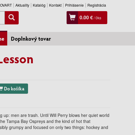
SLOVART
Aktuality
Katalóg
Kontakt
Prihlásenie
Registrácia
0.00 €
/
0
ks
ne
Doplnkový tovar
Lesson
Do košíka
 up: men are trash. Until Will Perry blows her quiet world
r the Tampa Bay Ospreys and the kind of hot that
ssibly grumpy and focused on only two things: hockey and