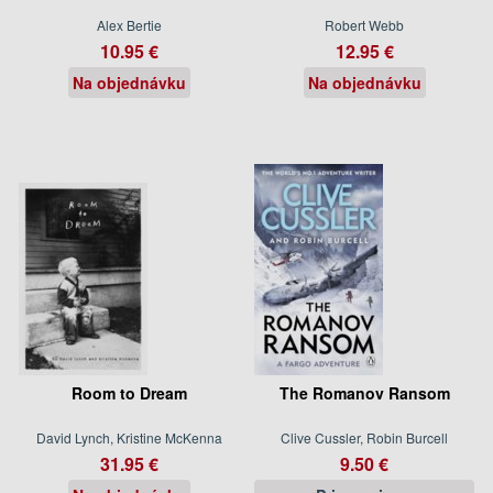
Alex Bertie
Robert Webb
10.95 €
12.95 €
Na objednávku
Na objednávku
Room to Dream
The Romanov Ransom
David Lynch, Kristine McKenna
Clive Cussler, Robin Burcell
31.95 €
9.50 €