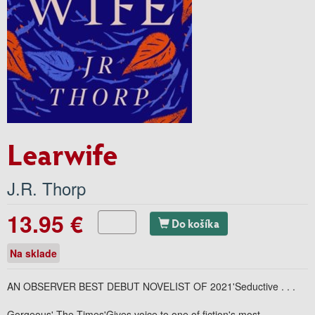
Learwife
J.R. Thorp
13.95 €
Do košíka
Na sklade
AN OBSERVER BEST DEBUT NOVELIST OF 2021'Seductive . . .
Gorgeous' The Times'Gives voice to one of fiction's most