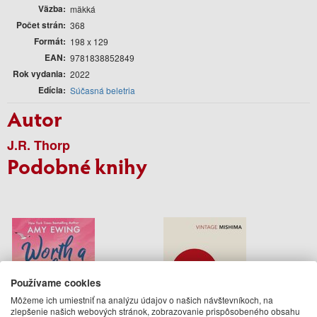
Väzba
mäkká
Počet strán
368
Formát
198 x 129
EAN
9781838852849
Rok vydania
2022
Edícia
Súčasná beletria
Autor
J.R. Thorp
Podobné knihy
Používame cookies
Môžeme ich umiestniť na analýzu údajov o našich návštevníkoch, na
zlepšenie našich webových stránok, zobrazovanie prispôsobeného obsahu