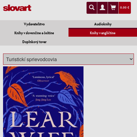
0.00 €
Vydavateľstvo
Audioknihy
Knihy v slovenčine a češtine
Knihy v angličtine
Doplnkový tovar