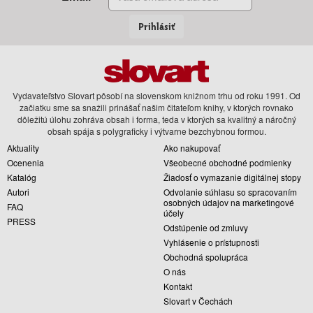
Prihlásiť
Vydavateľstvo Slovart pôsobí na slovenskom knižnom trhu od roku 1991. Od
začiatku sme sa snažili prinášať našim čitateľom knihy, v ktorých rovnako
dôležitú úlohu zohráva obsah i forma, teda v ktorých sa kvalitný a náročný
obsah spája s polygraficky i výtvarne bezchybnou formou.
Aktuality
Ako nakupovať
Ocenenia
Všeobecné obchodné podmienky
Katalóg
Žiadosť o vymazanie digitálnej stopy
Autori
Odvolanie súhlasu so spracovaním
osobných údajov na marketingové
FAQ
účely
PRESS
Odstúpenie od zmluvy
Vyhlásenie o prístupnosti
Obchodná spolupráca
O nás
Kontakt
Slovart v Čechách