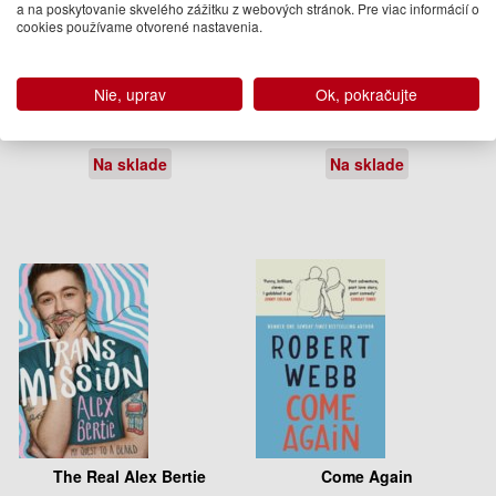
a na poskytovanie skvelého zážitku z webových stránok. Pre viac informácií o
cookies používame otvorené nastavenia.
Worth a Shot
Runaway Horses
Nie, uprav
Ok, pokračujte
Amy Ewing
Yukio Mishima
18.95 €
13.95 €
Na sklade
Na sklade
The Real Alex Bertie
Come Again