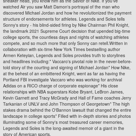
sneaker head, you know him as the Savior of Nike. If you've
watched Air you saw Matt Damon's portrayal of the man who
discovered Michael Jordan and how he revolutionized the payment
structure of endorsements for athletes. Legends and Soles tells
Sonny's story - his blind-sided firing by Nike Chairman Phil Knight,
the landmark 2021 Supreme Court decision that upended big-time
college sports, the countless days and nights of watching athletes
compete, and so much more that only Sonny can retell.Written in
collaboration with six-time New York Times bestselling author
Armen Keteyian, Legends and Soles provides truth to storylines
and headlines including:* Vaccaro's pivotal role in the never-before-
told story of the courting and signing of Michael Jordan* How Nike,
at the behest of an embittered Knight, went as far as having the
Portland FBI investigate Vaccaro who was working for archival
Adidas on a RICO charge of corporate espionage* His close
relationships with NBA superstars Kobe Bryant, LeBron James,
Kevin Garnett and Tracy McGrady and Hall of Fame coaches Jerry
Tarkanian of UNLV and John Thompson of Georgetown* The high
stakes drama behind the O'Bannon lawsuit that changed the entire
landscape in college sports* Filled with in-depth stories and photos
illuminating some of Sonny's most treasured career memories,
Legends and Soles is the long-awaited memoir of a giant in the
story of American sports.