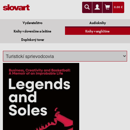
0.00 €
Vydavateľstvo
Audioknihy
Knihy v slovenčine a češtine
Knihy v angličtine
Doplnkový tovar