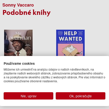
Sonny Vaccaro
Podobné knihy
Používame cookies
Môžeme ich umiestniť na analýzu údajov o našich návštevníkoch, na
zlepšenie našich webových stránok, zobrazovanie prispôsobeného obsahu
a na poskytovanie skvelého zážitku z webových stránok. Pre viac informácií o
Mr Loverman
Help Wanted
cookies používame otvorené nastavenia.
Bernardine Evaristo
Adelle Waldman
13.95 €
13.95 €
Nie, uprav
Ok, pokračujte
Na sklade
Na sklade