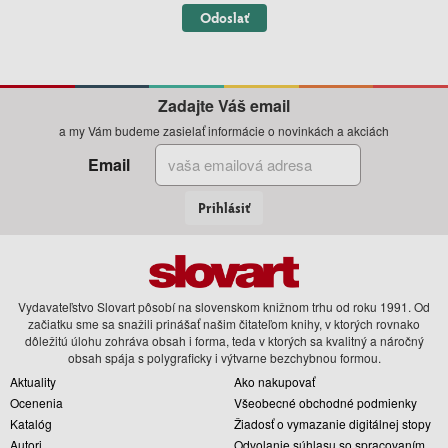
Odoslať
Zadajte Váš email
a my Vám budeme zasielať informácie o novinkách a akciách
Email
Prihlásiť
Vydavateľstvo Slovart pôsobí na slovenskom knižnom trhu od roku 1991. Od
začiatku sme sa snažili prinášať našim čitateľom knihy, v ktorých rovnako
dôležitú úlohu zohráva obsah i forma, teda v ktorých sa kvalitný a náročný
obsah spája s polygraficky i výtvarne bezchybnou formou.
Aktuality
Ako nakupovať
Ocenenia
Všeobecné obchodné podmienky
Katalóg
Žiadosť o vymazanie digitálnej stopy
Autori
Odvolanie súhlasu so spracovaním