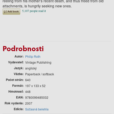
reeling from his mother's recent death, and thus freed from old
attachments, is hungrily seeking new ones.
Podrobnosti
Autor
Philip Roth
Vydavateľ
Vintage Publishing
Jazyk
anglický
Väzba
Paperback / softback
Počet strán
640
Formát
197 x 133 x 52
Hmotnosť
448
EAN
9780099485032
Rok vydania
2007
Edícia
Súčasná beletria