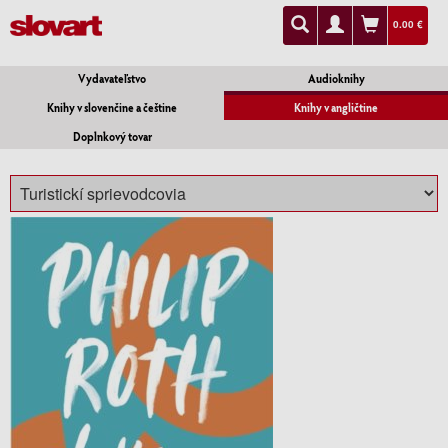
0.00 €
Vydavateľstvo
Audioknihy
Knihy v slovenčine a češtine
Knihy v angličtine
Doplnkový tovar