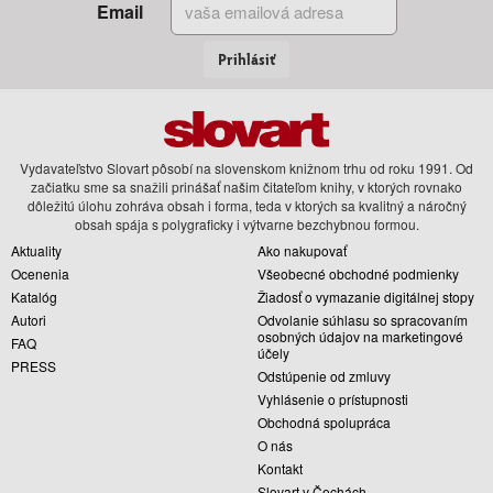
Email
Prihlásiť
Vydavateľstvo Slovart pôsobí na slovenskom knižnom trhu od roku 1991. Od
začiatku sme sa snažili prinášať našim čitateľom knihy, v ktorých rovnako
dôležitú úlohu zohráva obsah i forma, teda v ktorých sa kvalitný a náročný
obsah spája s polygraficky i výtvarne bezchybnou formou.
Aktuality
Ako nakupovať
Ocenenia
Všeobecné obchodné podmienky
Katalóg
Žiadosť o vymazanie digitálnej stopy
Autori
Odvolanie súhlasu so spracovaním
osobných údajov na marketingové
FAQ
účely
PRESS
Odstúpenie od zmluvy
Vyhlásenie o prístupnosti
Obchodná spolupráca
O nás
Kontakt
Slovart v Čechách