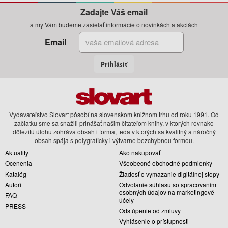
Zadajte Váš email
a my Vám budeme zasielať informácie o novinkách a akciách
Email
Prihlásiť
Vydavateľstvo Slovart pôsobí na slovenskom knižnom trhu od roku 1991. Od
začiatku sme sa snažili prinášať našim čitateľom knihy, v ktorých rovnako
dôležitú úlohu zohráva obsah i forma, teda v ktorých sa kvalitný a náročný
obsah spája s polygraficky i výtvarne bezchybnou formou.
Aktuality
Ako nakupovať
Ocenenia
Všeobecné obchodné podmienky
Katalóg
Žiadosť o vymazanie digitálnej stopy
Autori
Odvolanie súhlasu so spracovaním
osobných údajov na marketingové
FAQ
účely
PRESS
Odstúpenie od zmluvy
Vyhlásenie o prístupnosti