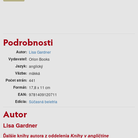
Podrobnosti
Autor
Lisa Gardner
Vydavateľ
Orion Books
Jazyk
anglický
Väzba
mäkká
Počet strán
441
Formát
17,8 x 11 cm
EAN
9781409120711
Edícia
Súčasná beletria
Autor
Lisa Gardner
Ďalšie knihy autora z oddelenia
Knihy v angličtine