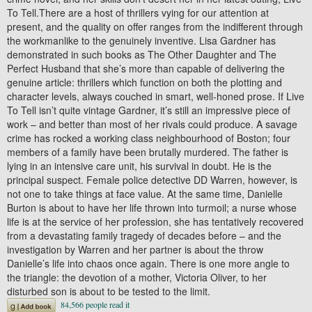
To Tell.There are a host of thrillers vying for our attention at
present, and the quality on offer ranges from the indifferent through
the workmanlike to the genuinely inventive. Lisa Gardner has
demonstrated in such books as The Other Daughter and The
Perfect Husband that she’s more than capable of delivering the
genuine article: thrillers which function on both the plotting and
character levels, always couched in smart, well-honed prose. If Live
To Tell isn’t quite vintage Gardner, it’s still an impressive piece of
work – and better than most of her rivals could produce. A savage
crime has rocked a working class neighbourhood of Boston; four
members of a family have been brutally murdered. The father is
lying in an intensive care unit, his survival in doubt. He is the
principal suspect. Female police detective DD Warren, however, is
not one to take things at face value. At the same time, Danielle
Burton is about to have her life thrown into turmoil; a nurse whose
life is at the service of her profession, she has tentatively recovered
from a devastating family tragedy of decades before – and the
investigation by Warren and her partner is about the throw
Danielle’s life into chaos once again. There is one more angle to
the triangle: the devotion of a mother, Victoria Oliver, to her
disturbed son is about to be tested to the limit.