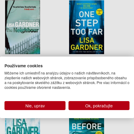
Neighbour
One Step Too Far
Používame cookies
Lisa Gardner
Lisa Gardner
Môžeme ich umiestniť na analýzu údajov o našich návštevníkoch, na
9.95 €
16.50 €
zlepšenie našich webových stránok, zobrazovanie prispôsobeného obsahu
a na poskytovanie skvelého zážitku z webových stránok. Pre viac informácií o
Na objednávku
Na objednávku
cookies používame otvorené nastavenia.
Nie, uprav
Ok, pokračujte