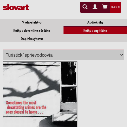
0.00 €
Vydavateľstvo
Audioknihy
Knihy v slovenčine a češtine
Knihy v angličtine
Doplnkový tovar