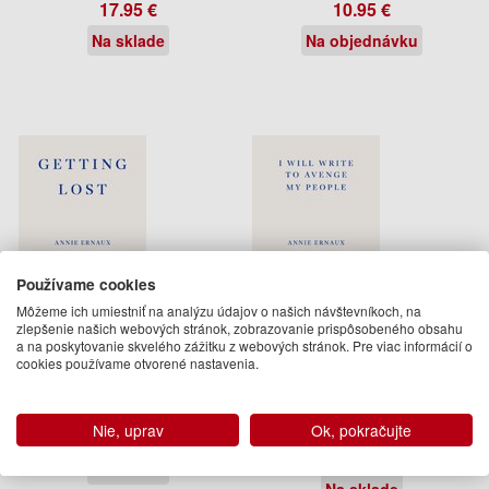
17.95 €
10.95 €
Na sklade
Na objednávku
Používame cookies
Môžeme ich umiestniť na analýzu údajov o našich návštevníkoch, na
zlepšenie našich webových stránok, zobrazovanie prispôsobeného obsahu
a na poskytovanie skvelého zážitku z webových stránok. Pre viac informácií o
Getting Lost - WINNER OF
I Will Write To Avenge My
cookies používame otvorené nastavenia.
THE 2022 NOBEL PRIZE IN
People - WINNER OF THE
LITERATURE
2022 NOBEL PRIZE IN
LITERATURE
Annie Ernaux
Nie, uprav
Ok, pokračujte
Annie Ernaux
17.95 €
10.95 €
Na sklade
Na sklade