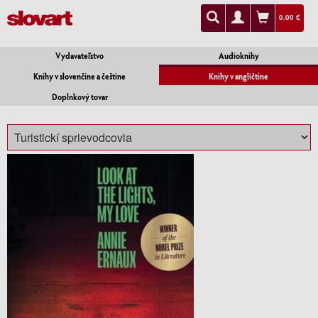
0.00 €
Vydavateľstvo
Audioknihy
Knihy v slovenčine a češtine
Knihy v angličtine
Doplnkový tovar