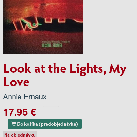
Look at the Lights, My
Love
Annie Ernaux
17.95 €
Do košíka (predobjednávka)
Na objednávku