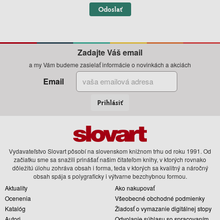
Odoslať
Zadajte Váš email
a my Vám budeme zasielať informácie o novinkách a akciách
Email
Prihlásiť
Vydavateľstvo Slovart pôsobí na slovenskom knižnom trhu od roku 1991. Od
začiatku sme sa snažili prinášať našim čitateľom knihy, v ktorých rovnako
dôležitú úlohu zohráva obsah i forma, teda v ktorých sa kvalitný a náročný
obsah spája s polygraficky i výtvarne bezchybnou formou.
Aktuality
Ako nakupovať
Ocenenia
Všeobecné obchodné podmienky
Katalóg
Žiadosť o vymazanie digitálnej stopy
Autori
Odvolanie súhlasu so spracovaním