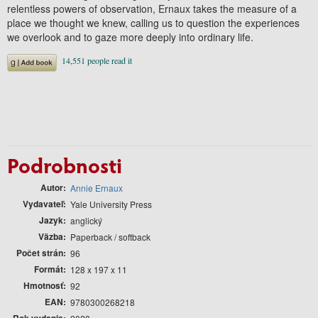
relentless powers of observation, Ernaux takes the measure of a
place we thought we knew, calling us to question the experiences
we overlook and to gaze more deeply into ordinary life.
Podrobnosti
Autor
Annie Ernaux
Vydavateľ
Yale University Press
Jazyk
anglický
Väzba
Paperback / softback
Počet strán
96
Formát
128 x 197 x 11
Hmotnosť
92
EAN
9780300268218
Rok vydania