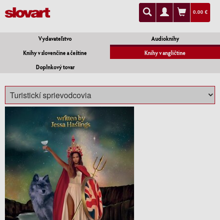
0.00 €
Vydavateľstvo
Audioknihy
Knihy v slovenčine a češtine
Knihy v angličtine
Doplnkový tovar