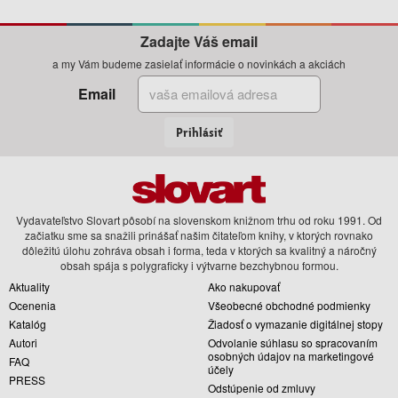
Zadajte Váš email
a my Vám budeme zasielať informácie o novinkách a akciách
Email
Prihlásiť
Vydavateľstvo Slovart pôsobí na slovenskom knižnom trhu od roku 1991. Od
začiatku sme sa snažili prinášať našim čitateľom knihy, v ktorých rovnako
dôležitú úlohu zohráva obsah i forma, teda v ktorých sa kvalitný a náročný
obsah spája s polygraficky i výtvarne bezchybnou formou.
Aktuality
Ako nakupovať
Ocenenia
Všeobecné obchodné podmienky
Katalóg
Žiadosť o vymazanie digitálnej stopy
Autori
Odvolanie súhlasu so spracovaním
osobných údajov na marketingové
FAQ
účely
PRESS
Odstúpenie od zmluvy