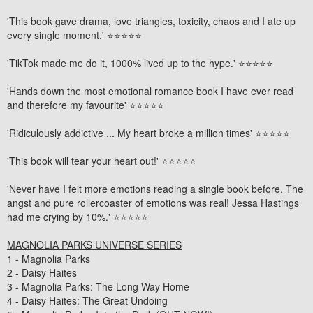
'This book gave drama, love triangles, toxicity, chaos and I ate up
every single moment.'
⭐⭐⭐⭐⭐
'TikTok made me do it,
1000% lived up to the hype.'
⭐⭐⭐⭐⭐
'Hands down the most emotional romance book I have ever read
and therefore my favourite'
⭐⭐⭐⭐⭐
'Ridiculously addictive ... My heart broke a million times'
⭐⭐⭐⭐⭐
'This book will tear your heart out!'
⭐⭐⭐⭐⭐
'Never have I felt more emotions reading a single book before. The
angst and pure rollercoaster of emotions was real! Jessa Hastings
had me crying by 10%.'
⭐⭐⭐⭐⭐
MAGNOLIA PARKS UNIVERSE SERIES
1 - Magnolia Parks
2 - Daisy Haites
3 - Magnolia Parks: The Long Way Home
4 - Daisy Haites: The Great Undoing