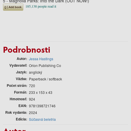
5 - Magnolia Parks: Into the Dark (OUT NOW!)
Podrobnosti
Autor
Jessa Hastings
Vydavateľ
Orion Publishing Co
Jazyk
anglický
Väzba
Paperback / softback
Počet strán
720
Formát
233 x 153 x 43
Hmotnosť
924
EAN
9781398721746
Rok vydania
2024
Edícia
Súčasná beletria
Autor