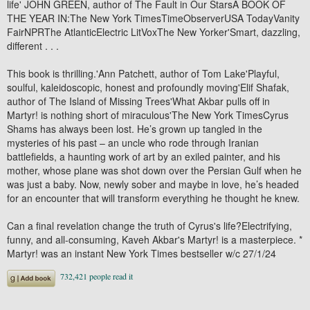
life' JOHN GREEN, author of The Fault in Our StarsA BOOK OF
THE YEAR IN:The New York TimesTimeObserverUSA TodayVanity
FairNPRThe AtlanticElectric LitVoxThe New Yorker'Smart, dazzling,
different . . .
This book is thrilling.'Ann Patchett, author of Tom Lake'Playful,
soulful, kaleidoscopic, honest and profoundly moving'Elif Shafak,
author of The Island of Missing Trees'What Akbar pulls off in
Martyr! is nothing short of miraculous'The New York TimesCyrus
Shams has always been lost. He’s grown up tangled in the
mysteries of his past – an uncle who rode through Iranian
battlefields, a haunting work of art by an exiled painter, and his
mother, whose plane was shot down over the Persian Gulf when he
was just a baby. Now, newly sober and maybe in love, he’s headed
for an encounter that will transform everything he thought he knew.
Can a final revelation change the truth of Cyrus's life?Electrifying,
funny, and all-consuming, Kaveh Akbar's Martyr! is a masterpiece. *
Martyr! was an instant New York Times bestseller w/c 27/1/24