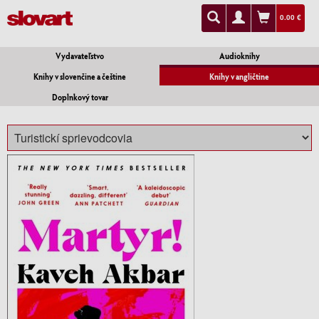
0.00 €
Vydavateľstvo
Audioknihy
Knihy v slovenčine a češtine
Knihy v angličtine
Doplnkový tovar