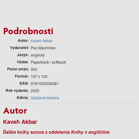
Podrobnosti
Autor
Kaveh Akbar
Vydavateľ
Pan Macmillan
Jazyk
anglický
Väzba
Paperback / softback
Počet strán
352
Formát
197 x 130
EAN
9781035026081
Rok vydania
2025
Edícia
Súčasná beletria
Autor
Kaveh Akbar
Ďalšie knihy autora z oddelenia
Knihy v angličtine