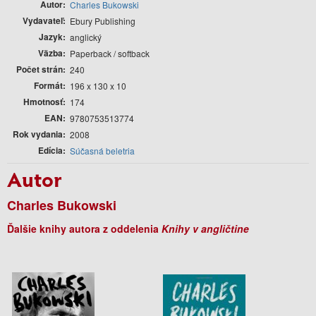
Autor
Charles Bukowski
Vydavateľ
Ebury Publishing
Jazyk
anglický
Väzba
Paperback / softback
Počet strán
240
Formát
196 x 130 x 10
Hmotnosť
174
EAN
9780753513774
Rok vydania
2008
Edícia
Súčasná beletria
Autor
Charles Bukowski
Ďalšie knihy autora z oddelenia
Knihy v angličtine