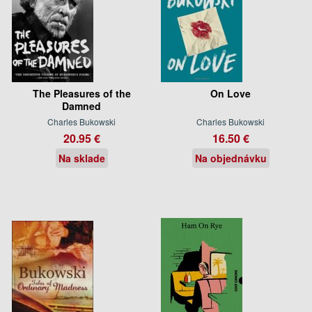
The Pleasures of the
On Love
Damned
Charles Bukowski
Charles Bukowski
20.95 €
16.50 €
Na sklade
Na objednávku