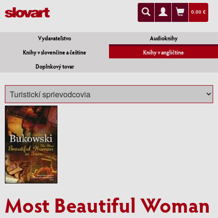
0.00 €
Vydavateľstvo
Audioknihy
Knihy v slovenčine a češtine
Knihy v angličtine
Doplnkový tovar
Most Beautiful Woman