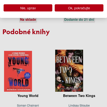
Charles Bukowski
Charles Bukowski
Nie, uprav
Ok, pokračujte
13.95 €
15.95 €
Na sklade
Dodanie do 21 dní
Podobné knihy
Young World
Between Two Kings
Soman Chainani
Lindsay Straube