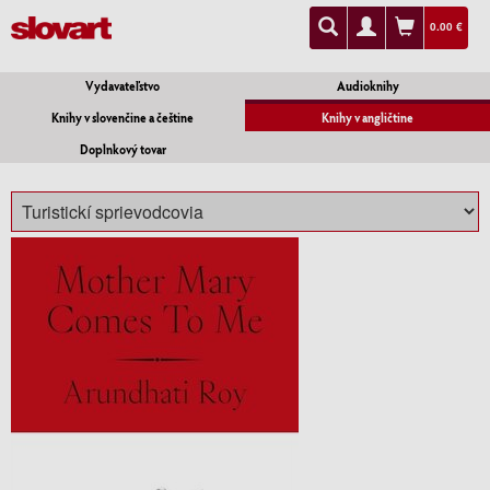
0.00 €
Vydavateľstvo
Audioknihy
Knihy v slovenčine a češtine
Knihy v angličtine
Doplnkový tovar