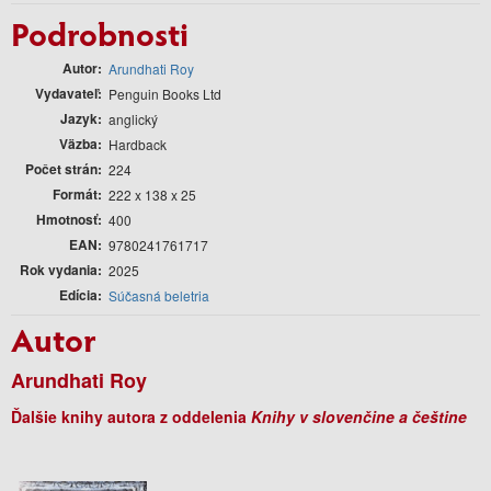
Podrobnosti
Autor
Arundhati Roy
Vydavateľ
Penguin Books Ltd
Jazyk
anglický
Väzba
Hardback
Počet strán
224
Formát
222 x 138 x 25
Hmotnosť
400
EAN
9780241761717
Rok vydania
2025
Edícia
Súčasná beletria
Autor
Arundhati Roy
Ďalšie knihy autora z oddelenia
Knihy v slovenčine a češtine