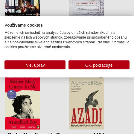
The Architecture of Modern
The Ministry of Utmost
Používame cookies
Empire
Happiness
Môžeme ich umiestniť na analýzu údajov o našich návštevníkoch, na
Arundhati Roy
Arundhati Roy
zlepšenie našich webových stránok, zobrazovanie prispôsobeného obsahu
14.95 €
19.50 €
a na poskytovanie skvelého zážitku z webových stránok. Pre viac informácií o
cookies používame otvorené nastavenia.
Na sklade
jún 2017 (predobjednávka)
Nie, uprav
Ok, pokračujte