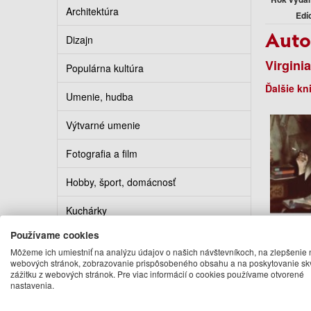
Architektúra
Edí
Auto
Dizajn
Virgini
Populárna kultúra
Ďalšie kn
Umenie, hudba
Výtvarné umenie
Fotografia a film
Hobby, šport, domácnosť
Kuchárky
Používame cookies
Erotika
Môžeme ich umiestniť na analýzu údajov o našich návštevníkoch, na zlepšenie 
webových stránok, zobrazovanie prispôsobeného obsahu a na poskytovanie sk
A Room
Kalendáre, diáre, pohľadnice
zážitku z webových stránok. Pre viac informácií o cookies používame otvorené
Own
nastavenia.
Gu
Turistickí sprievodcovia
Virgi