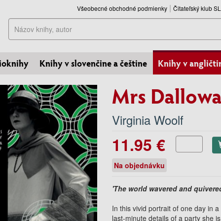
Všeobecné obchodné podmienky
Čitateľský klub 
Hľadať
ioknihy
Knihy v slovenčine a češtine
Knihy v angličti
Mrs Dallow
Virginia Woolf
11.95 €
Na objednávku
'The world wavered and quivered
In this vivid portrait of one day in
last-minute details of a party she 