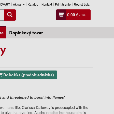
SLOVART
Aktuality
Katalóg
Kontakt
Prihlásenie
Registrácia
0.00 €
/
0
ks
ne
Doplnkový tovar
ay
Do košíka (predobjednávka)
 and threatened to burst into flames'
 a woman's life, Clarissa Dalloway is preoccupied with the
is to give that evening. As she readies her house she is