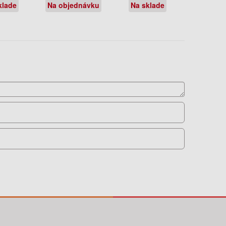
klade
Na objednávku
Na sklade