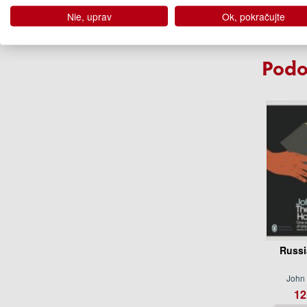
12
Nie, uprav
Ok, pokračujte
Na ob
Podo
Russi
John 
12