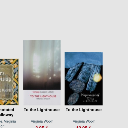
notated
To the Lighthouse
To the Lighthouse
alloway
, Virginia
Virginia Woolf
Virginia Woolf
olf
3.95 €
12.95 €