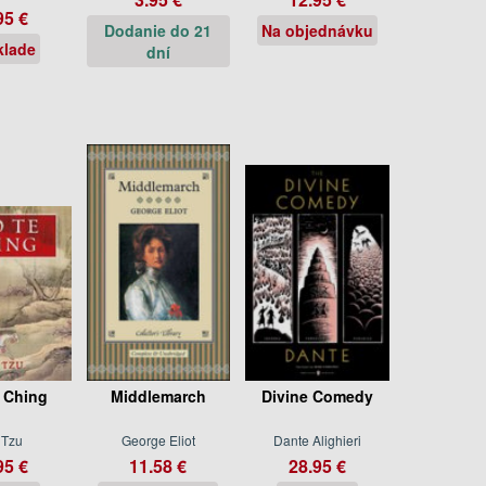
95 €
Dodanie do 21
Na objednávku
klade
dní
 Ching
Middlemarch
Divine Comedy
 Tzu
George Eliot
Dante Alighieri
95 €
11.58 €
28.95 €