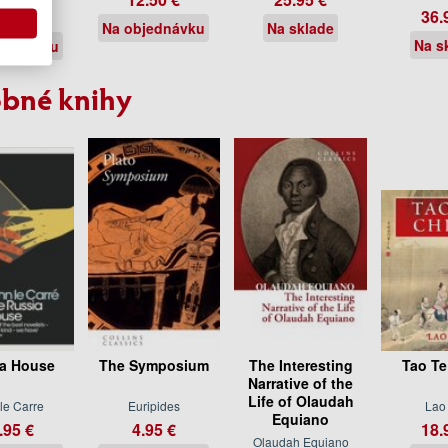
36.
.50 €
Na objednávku
Na sklade
Na s
jednávku
bné knihy
a House
The Symposium
The Interesting
Tao Te
Narrative of the
Life of Olaudah
le Carre
Euripides
Lao
Equiano
.95 €
4.95 €
18.
Olaudah Equiano