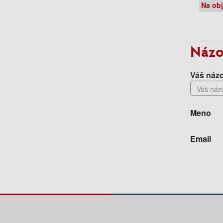
Na ob
Názo
Váš názo
Meno
Email