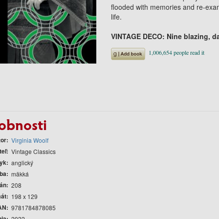
flooded with memories and re-exam
life.
VINTAGE DECO: Nine blazing, dar
obnosti
tor
Virginia Woolf
teľ
Vintage Classics
yk
anglický
ba
mäkká
rán
208
át
198 x 129
AN
9781784878085
nia
2022