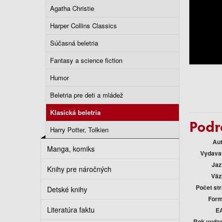
Agatha Christie
Harper Collins Classics
Súčasná beletria
Fantasy a science fiction
Humor
Beletria pre deti a mládež
Klasická beletria
Podr
Harry Potter, Tolkien
Au
Manga, komiks
Vydava
Jaz
Knihy pre náročných
Väz
Počet st
Detské knihy
Form
Literatúra faktu
E
Rok vyda