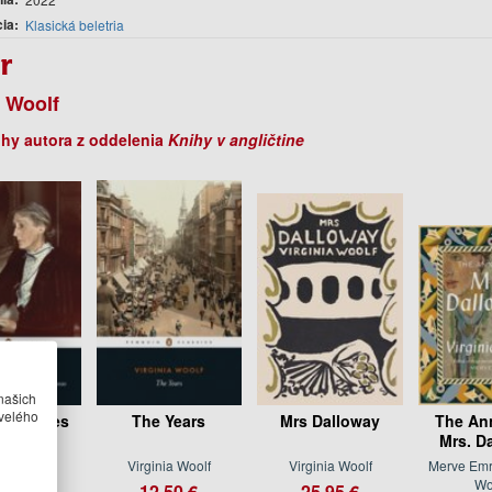
cia
Klasická beletria
r
a Woolf
ihy autora z oddelenia
Knihy v angličtine
našich
velého
 of Ones
The Years
Mrs Dalloway
The An
/Three
Mrs. D
ineas
Virginia Woolf
Virginia Woolf
Merve Emre
Wo
nia Woolf
12.50 €
25.95 €