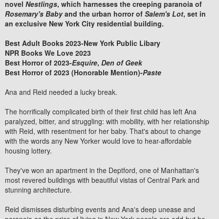
novel
Nestlings
, which harnesses the creeping paranoia of
Rosemary's Baby
and the urban horror of
Salem's Lot
, set in
an exclusive New York City residential building.
Best Adult Books 2023-
New York Public Libary
NPR Books We Love 2023
Best Horror of 2023-
Esquire
,
Den of Geek
Best Horror of 2023 (Honorable Mention)-
Paste
Ana and Reid needed a lucky break.
The horrifically complicated birth of their first child has left Ana
paralyzed, bitter, and struggling: with mobility, with her relationship
with Reid, with resentment for her baby. That's about to change
with the words any New Yorker would love to hear-affordable
housing lottery.
They've won an apartment in the Deptford, one of Manhattan's
most revered buildings with beautiful vistas of Central Park and
stunning architecture.
Reid dismisses disturbing events and Ana's deep unease and
paranoia as the price of living in New York-people are odd-but he