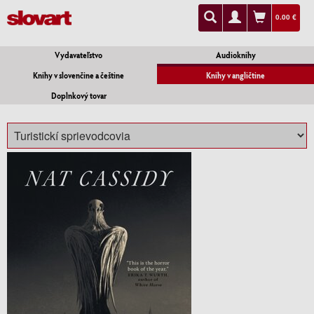
0.00 €
Vydavateľstvo
Audioknihy
Knihy v slovenčine a češtine
Knihy v angličtine
Doplnkový tovar