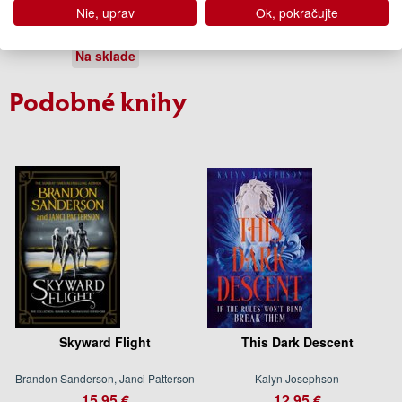
Nat Cassidy
Nie, uprav
Ok, pokračujte
13.95 €
Na sklade
Podobné knihy
Skyward Flight
This Dark Descent
Brandon Sanderson, Janci Patterson
Kalyn Josephson
15.95 €
12.95 €