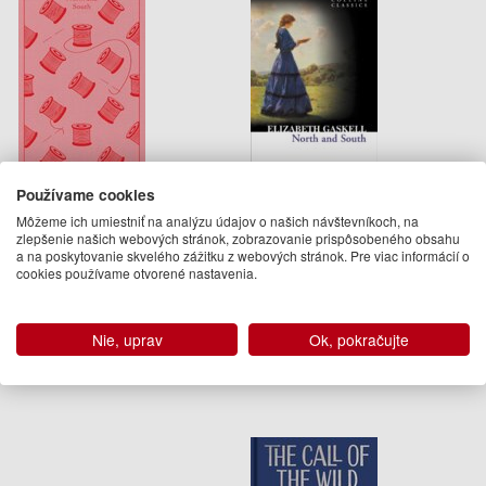
Používame cookies
North and South
North And South
Môžeme ich umiestniť na analýzu údajov o našich návštevníkoch, na
zlepšenie našich webových stránok, zobrazovanie prispôsobeného obsahu
Elizabeth Gaskell
Elizabeth Gaskell
a na poskytovanie skvelého zážitku z webových stránok. Pre viac informácií o
cookies používame otvorené nastavenia.
24.95 €
4.95 €
Na sklade
Dodanie do 21 dní
Nie, uprav
Ok, pokračujte
Podobné knihy