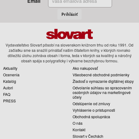
Email
Prihlásiť
Vydavateľstvo Slovart pôsobí na slovenskom knižnom trhu od roku 1991. Od
začiatku sme sa snažili prinášať našim čitateľom knihy, v ktorých rovnako
dôležitú úlohu zohráva obsah i forma, teda v ktorých sa kvalitný a náročný
obsah spája s polygraficky i výtvarne bezchybnou formou.
Aktuality
Ako nakupovať
Ocenenia
Všeobecné obchodné podmienky
Katalóg
Žiadosť o vymazanie digitálnej stopy
Autori
Odvolanie súhlasu so spracovaním
osobných údajov na marketingové
FAQ
účely
PRESS
Odstúpenie od zmluvy
Vyhlásenie o prístupnosti
Obchodná spolupráca
O nás
Kontakt
Slovart v Čechách