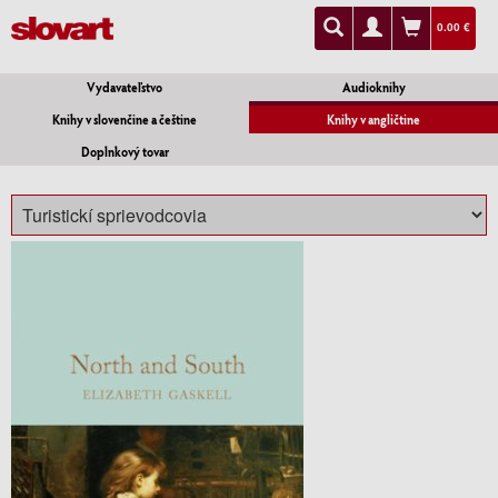
0.00 €
Vydavateľstvo
Audioknihy
Knihy v slovenčine a češtine
Knihy v angličtine
Doplnkový tovar