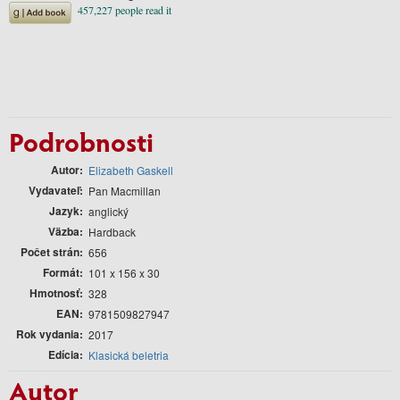
Podrobnosti
Autor
Elizabeth Gaskell
Vydavateľ
Pan Macmillan
Jazyk
anglický
Väzba
Hardback
Počet strán
656
Formát
101 x 156 x 30
Hmotnosť
328
EAN
9781509827947
Rok vydania
2017
Edícia
Klasická beletria
Autor