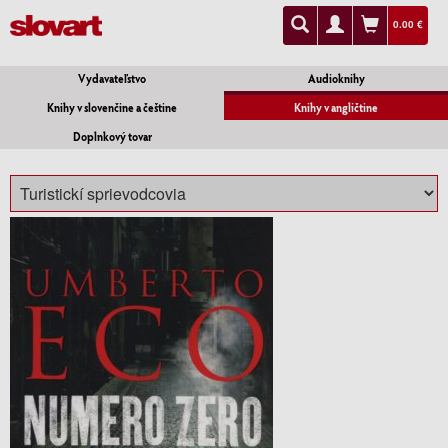
0.00 €
Vydavateľstvo
Audioknihy
Knihy v slovenčine a češtine
Knihy v angličtine
Doplnkový tovar