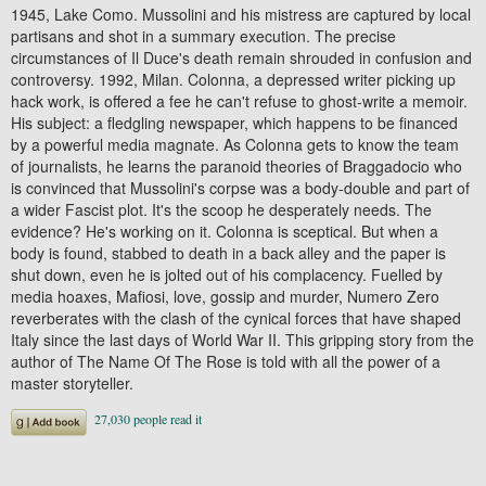
1945, Lake Como. Mussolini and his mistress are captured by local
partisans and shot in a summary execution. The precise
circumstances of Il Duce's death remain shrouded in confusion and
controversy. 1992, Milan. Colonna, a depressed writer picking up
hack work, is offered a fee he can't refuse to ghost-write a memoir.
His subject: a fledgling newspaper, which happens to be financed
by a powerful media magnate. As Colonna gets to know the team
of journalists, he learns the paranoid theories of Braggadocio who
is convinced that Mussolini's corpse was a body-double and part of
a wider Fascist plot. It's the scoop he desperately needs. The
evidence? He's working on it. Colonna is sceptical. But when a
body is found, stabbed to death in a back alley and the paper is
shut down, even he is jolted out of his complacency. Fuelled by
media hoaxes, Mafiosi, love, gossip and murder, Numero Zero
reverberates with the clash of the cynical forces that have shaped
Italy since the last days of World War II. This gripping story from the
author of The Name Of The Rose is told with all the power of a
master storyteller.