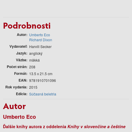
Podrobnosti
Autor
Umberto Eco
Richard Dixon
Vydavateľ
Harvill Secker
Jazyk
anglický
Väzba
mäkká
Počet strán
208
Formát
13.5 x 21.5 cm
EAN
9781910701096
Rok vydania
2015
Edícia
Súčasná beletria
Autor
Umberto Eco
Ďalšie knihy autora z oddelenia
Knihy v slovenčine a češtine