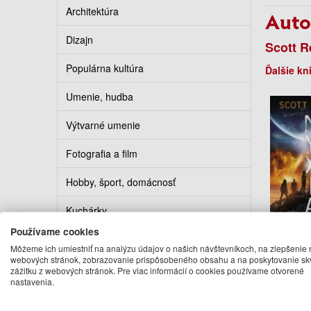
Architektúra
Auto
Dizajn
Scott R
Populárna kultúra
Ďalšie kn
Umenie, hudba
Výtvarné umenie
Fotografia a film
Hobby, šport, domácnosť
Kuchárky
Používame cookies
Erotika
Nyxia 
Môžeme ich umiestniť na analýzu údajov o našich návštevníkoch, na zlepšenie 
webových stránok, zobrazovanie prispôsobeného obsahu a na poskytovanie sk
The Ny
Kalendáre, diáre, pohľadnice
zážitku z webových stránok. Pre viac informácií o cookies používame otvorené
Scott
nastavenia.
11
Turistickí sprievodcovia