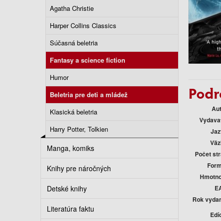
Agatha Christie
Harper Collins Classics
Súčasná beletria
Fantasy a science fiction
Humor
Podr
Beletria pre deti a mládež
Au
Klasická beletria
Vydava
Harry Potter, Tolkien
Jaz
Väz
Manga, komiks
Počet st
Form
Knihy pre náročných
Hmotno
E
Detské knihy
Rok vyda
Literatúra faktu
Edí