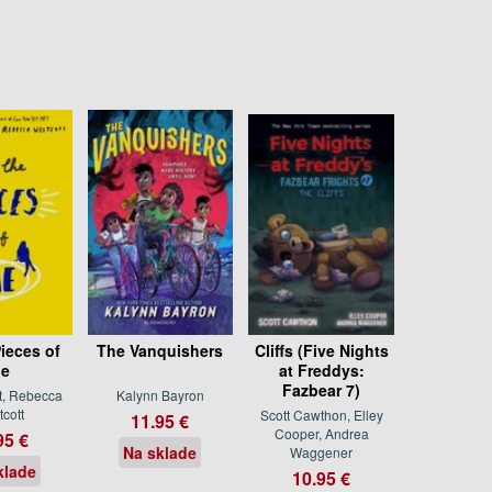
Pieces of
The Vanquishers
Cliffs (Five Nights
e
at Freddys:
Fazbear 7)
t, Rebecca
Kalynn Bayron
cott
Scott Cawthon, Elley
11.95 €
Cooper, Andrea
95 €
Na sklade
Waggener
klade
10.95 €