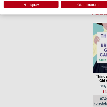
Na 
Nie, uprav
Ok, pokračujte
Podo
Things
Girl
Sally
14
07.
(predob