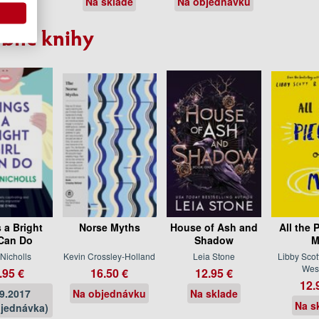
sklade
Na sklade
Na objednávku
bné knihy
 a Bright
Norse Myths
House of Ash and
All the 
 Can Do
Shadow
M
 Nicholls
Kevin Crossley-Holland
Leia Stone
Libby Scot
West
.95 €
16.50 €
12.95 €
12.
09.2017
Na objednávku
Na sklade
Na s
jednávka)