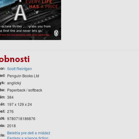
obnosti
tor
Scott Reintgen
teľ
Penguin Books Ltd
yk
anglický
ba
Paperback / softback
rán
384
át
197 x 129 x 24
sť
276
AN
9780718186876
nia
2018
Beletria pre deti a mládež
cia
Fantasy a science fiction