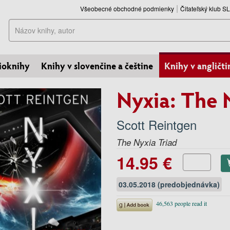
Všeobecné obchodné podmienky
Čitateľský klub 
Hľadať
ioknihy
Knihy v slovenčine a češtine
Knihy v angličti
Nyxia: The 
Scott Reintgen
The Nyxia Triad
14.95 €
03.05.2018 (predobjednávka)