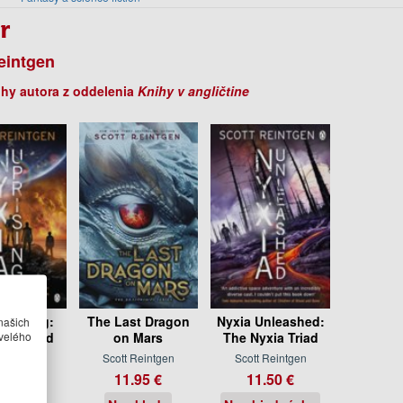
r
eintgen
ihy autora z oddelenia
Knihy v angličtine
Uprising:
The Last Dragon
Nyxia Unleashed:
našich
velého
xia Triad
on Mars
The Nyxia Triad
 Reintgen
Scott Reintgen
Scott Reintgen
.50 €
11.95 €
11.50 €