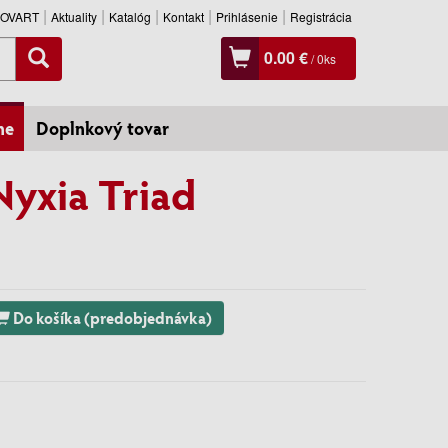
SLOVART
Aktuality
Katalóg
Kontakt
Prihlásenie
Registrácia
0.00 €
/
0
ks
ne
Doplnkový tovar
Nyxia Triad
Do košíka (predobjednávka)