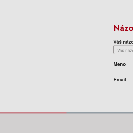
Názo
Váš názo
Meno
Email