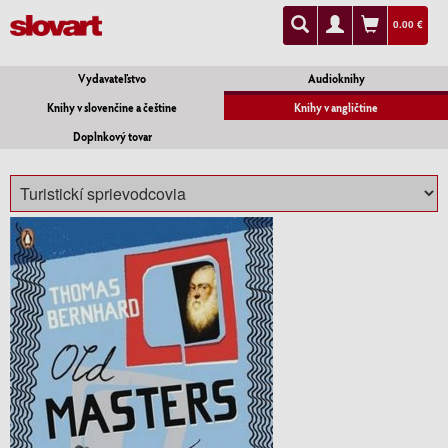
0.00 €
Vydavateľstvo
Audioknihy
Knihy v slovenčine a češtine
Knihy v angličtine
Doplnkový tovar