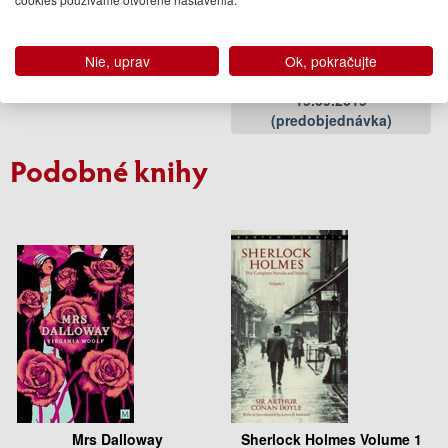
Woodcutters
Thomas Bernhard
Nie, uprav
Ok, pokračujte
13.50 €
19.09.2019
(predobjednávka)
Podobné knihy
Mrs Dalloway
Sherlock Holmes Volume 1