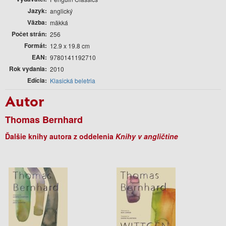
Jazyk
anglický
Väzba
mäkká
Počet strán
256
Formát
12.9 x 19.8 cm
EAN
9780141192710
Rok vydania
2010
Edícia
Klasická beletria
Autor
Thomas Bernhard
Ďalšie knihy autora z oddelenia
Knihy v angličtine