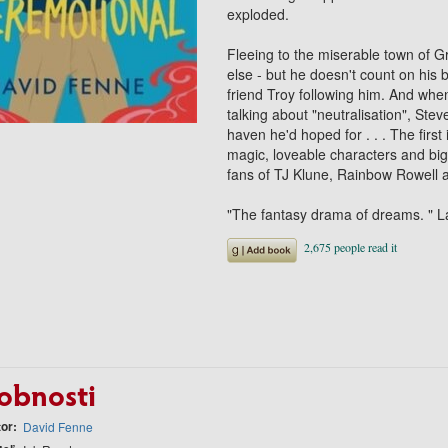
exploded.
Fleeing to the miserable town of 
else - but he doesn't count on his
friend Troy following him. And wh
talking about "neutralisation", Ste
haven he'd hoped for . .
. The firs
magic, loveable characters and big
fans of TJ Klune, Rainbow Rowell 
"The fantasy drama of dreams. " L
obnosti
tor
David Fenne