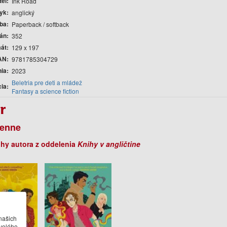
teľ
Ink Road
yk
anglický
ba
Paperback / softback
rán
352
át
129 x 197
AN
9781785304729
nia
2023
Beletria pre deti a mládež
cia
Fantasy a science fiction
r
Fenne
ihy autora z oddelenia
Knihy v angličtine
našich
velého