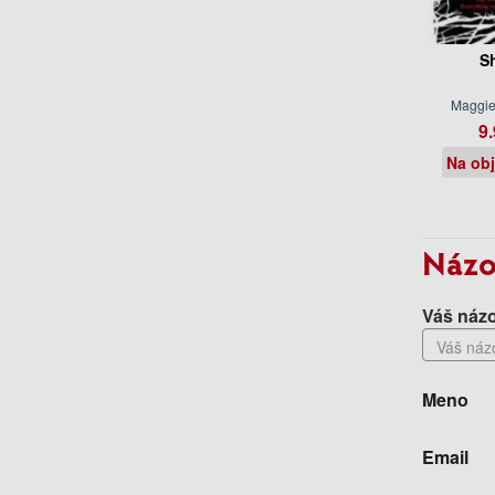
S
Maggie 
9.
Na ob
Názo
Váš názo
Meno
Email