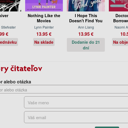
hiver
Nothing Like the
I Hope This
Docto
Movies
Doesn't Find You
Borrow
Stiefvater
Lynn Painter
Ann Liang
Naomi A
99 €
13.95 €
13.95 €
10.
jednávku
Na sklade
Dodanie do 21
Na obj
dní
ry čitateľov
r alebo otázka