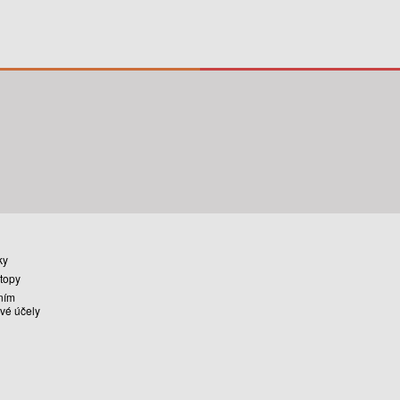
ky
stopy
ním
vé účely