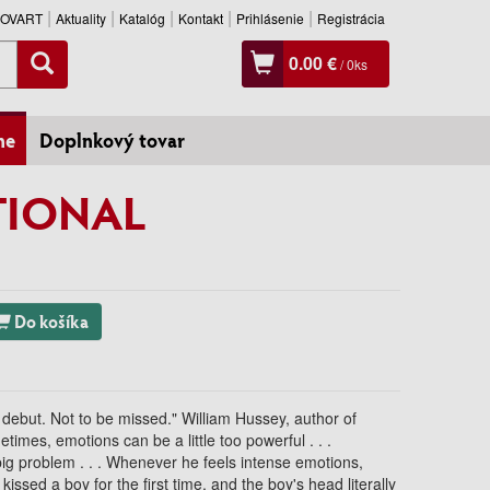
SLOVART
Aktuality
Katalóg
Kontakt
Prihlásenie
Registrácia
0.00 €
/
0
ks
ne
Doplnkový tovar
IONAL
Do košíka
ue debut. Not to be missed." William Hussey, author of
imes, emotions can be a little too powerful . .
.
ig problem . .
. Whenever he feels intense emotions,
issed a boy for the first time, and the boy's head literally