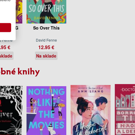
HINKING
So Over This
d Fenne
David Fenne
.95 €
12.95 €
sklade
Na sklade
bné knihy