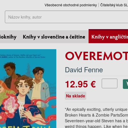
Všeobecné obchodné podmienky
Čitateľský klub 
Hľadať
ioknihy
Knihy v slovenčine a češtine
Knihy v angličti
OVEREMOT
David Fenne
12.95 €
Na sklade
"An epically exciting, utterly uniq
Broken Hearts & Zombie PartsSomet
Seventeen-year-old Steven has a b
weird things happen. Like when he k