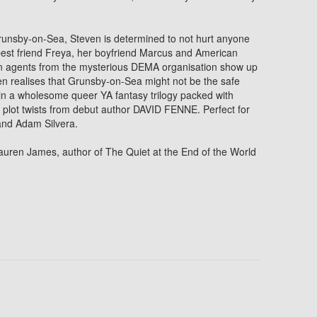
Grunsby-on-Sea, Steven is determined to not hurt anyone
 best friend Freya, her boyfriend Marcus and American
en agents from the mysterious DEMA organisation show up
ven realises that Grunsby-on-Sea might not be the safe
t in a wholesome queer YA fantasy trilogy packed with
 plot twists from debut author DAVID FENNE. Perfect for
and Adam Silvera.
auren James, author of The Quiet at the End of the World