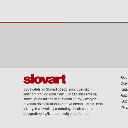
Aktua
Oce
Vydavateľstvo Slovart pôsobí na slovenskom
Kata
knižnom trhu od roku 1991. Od začiatku sme sa
Auto
snažili prinášať našim čitateľom knihy, v ktorých
FAQ
rovnako dôležitú úlohu zohráva obsah i forma, teda
PRE
v ktorých sa kvalitný a náročný obsah spája s
polygraficky i výtvarne bezchybnou formou.