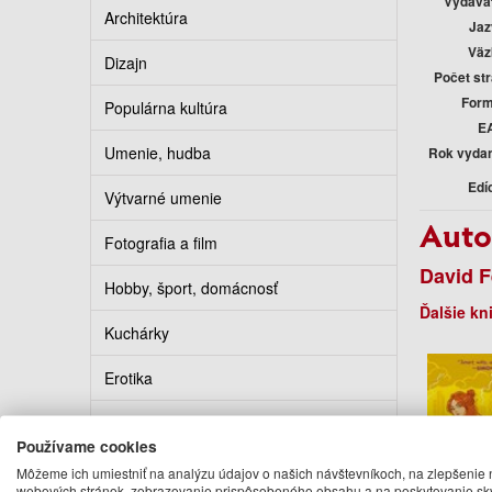
Vydava
Architektúra
Jaz
Väz
Dizajn
Počet st
Form
Populárna kultúra
E
Umenie, hudba
Rok vyda
Edí
Výtvarné umenie
Auto
Fotografia a film
David 
Hobby, šport, domácnosť
Ďalšie kn
Kuchárky
Erotika
Kalendáre, diáre, pohľadnice
Používame cookies
Turistickí sprievodcovia
Môžeme ich umiestniť na analýzu údajov o našich návštevníkoch, na zlepšenie 
webových stránok, zobrazovanie prispôsobeného obsahu a na poskytovanie sk