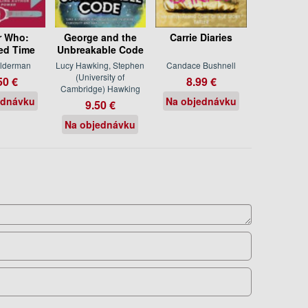
r Who:
George and the
Carrie Diaries
ed Time
Unbreakable Code
lderman
Lucy Hawking, Stephen
Candace Bushnell
(University of
50 €
8.99 €
Cambridge) Hawking
ednávku
Na objednávku
9.50 €
Na objednávku