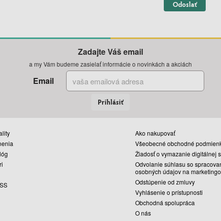
Odoslať
Zadajte Váš email
a my Vám budeme zasielať informácie o novinkách a akciách
Email
Prihlásiť
lity
Ako nakupovať
nenia
Všeobecné obchodné podmien
lóg
Žiadosť o vymazanie digitálnej 
ri
Odvolanie súhlasu so spracova
osobných údajov na marketingo
Odstúpenie od zmluvy
SS
Vyhlásenie o prístupnosti
Obchodná spolupráca
O nás