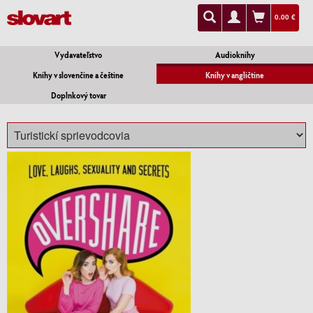
0.00 €
Vydavateľstvo
Audioknihy
Knihy v slovenčine a češtine
Knihy v angličtine
Doplnkový tovar