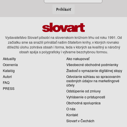
Prihlásiť
Vydavateľstvo Slovart pôsobí na slovenskom knižnom trhu od roku 1991. Od
začiatku sme sa snažili prinášať našim čitateľom knihy, v ktorých rovnako
dôležitú úlohu zohráva obsah i forma, teda v ktorých sa kvalitný a náročný
obsah spája s polygraficky i výtvarne bezchybnou formou.
Aktuality
Ako nakupovať
Ocenenia
Všeobecné obchodné podmienky
Katalóg
Žiadosť o vymazanie digitálnej stopy
Autori
Odvolanie súhlasu so spracovaním
osobných údajov na marketingové
FAQ
účely
PRESS
Odstúpenie od zmluvy
Vyhlásenie o prístupnosti
Obchodná spolupráca
O nás
Kontakt
Slovart v Čechách