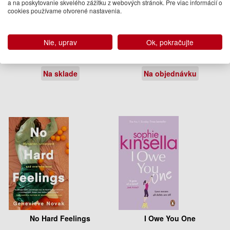
a na poskytovanie skvelého zážitku z webových stránok. Pre viac informácií o
cookies používame otvorené nastavenia.
Fulvia
Austenland
Nie, uprav
Ok, pokračujte
Kaarina Parker
Shannon Hale
18.95 €
10.50 €
Na sklade
Na objednávku
No Hard Feelings
I Owe You One