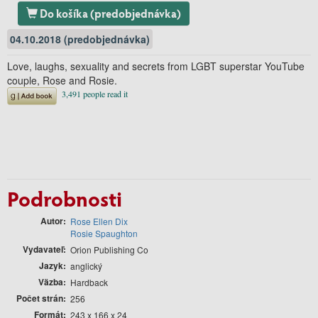
Do košíka (predobjednávka)
04.10.2018 (predobjednávka)
Love, laughs, sexuality and secrets from LGBT superstar YouTube
couple, Rose and Rosie.
Podrobnosti
Autor
Rose Ellen Dix
Rosie Spaughton
Vydavateľ
Orion Publishing Co
Jazyk
anglický
Väzba
Hardback
Počet strán
256
Formát
243 x 166 x 24