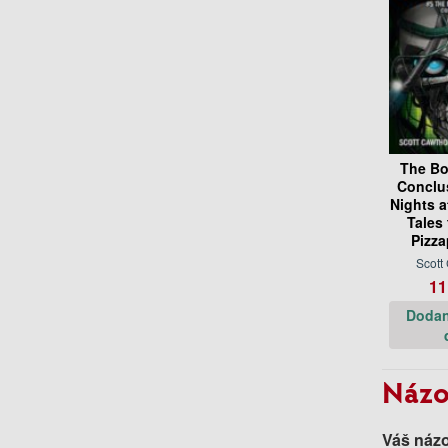
The Bo
Conclu
Nights a
Tales
Pizza
Scott
11
Dodan
Názo
Váš názo