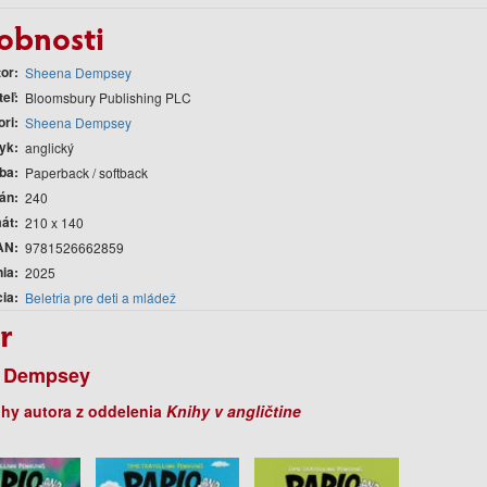
obnosti
tor
Sheena Dempsey
teľ
Bloomsbury Publishing PLC
ori
Sheena Dempsey
yk
anglický
ba
Paperback / softback
rán
240
át
210 x 140
AN
9781526662859
nia
2025
cia
Beletria pre deti a mládež
r
 Dempsey
ihy autora z oddelenia
Knihy v angličtine