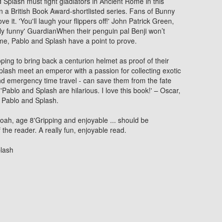
 Splash must fight gladiators in Ancient Rome in this
 in a British Book Award-shortlisted series. Fans of Bunny
 it. 'You'll laugh your flippers off!' John Patrick Green,
bly funny' GuardianWhen their penguin pal Benji won’t
ime, Pablo and Splash have a point to prove.
ping to bring back a centurion helmet as proof of their
lash meet an emperor with a passion for collecting exotic
and emergency time travel - can save them from the fate
Pablo and Splash are hilarious. I love this book!' – Oscar,
th Pablo and Splash.
h, age 8'Gripping and enjoyable ... should be
he reader. A really fun, enjoyable read.
plash