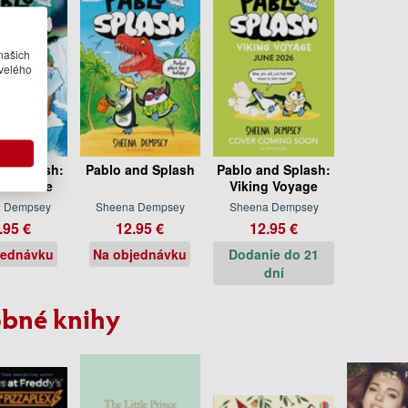
našich
velého
nd Splash:
Pablo and Splash
Pablo and Splash:
n in Time
Viking Voyage
a Dempsey
Sheena Dempsey
Sheena Dempsey
.95 €
12.95 €
12.95 €
jednávku
Na objednávku
Dodanie do 21
dní
bné knihy