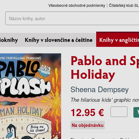
Všeobecné obchodné podmienky
Čitateľský klub 
Hľadať
ioknihy
Knihy v slovenčine a češtine
Knihy v angličti
Pablo and S
Holiday
Sheena Dempsey
The hilarious kids' graphic no
12.95 €
Na objednávku