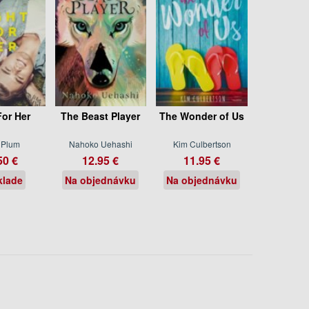
For Her
The Beast Player
The Wonder of Us
. Plum
Nahoko Uehashi
Kim Culbertson
50 €
12.95 €
11.95 €
klade
Na objednávku
Na objednávku