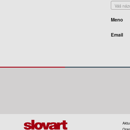
Meno
Email
Aktua
Oce