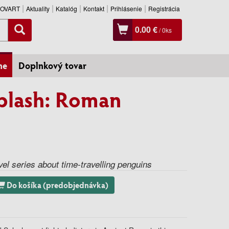
SLOVART
Aktuality
Katalóg
Kontakt
Prihlásenie
Registrácia
0.00 €
/
0
ks
ne
Doplnkový tovar
plash: Roman
vel series about time-travelling penguins
Do košíka (predobjednávka)