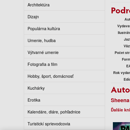
Architektúra
Podr
Dizajn
Au
Vydava
Populárna kultúra
Ilustrát
Jaz
Umenie, hudba
Väz
Výtvarné umenie
Počet st
Form
Fotografia a film
E
Rok vyda
Hobby, šport, domácnosť
Edí
Auto
Kuchárky
Sheena
Erotika
Ďalšie kn
Kalendáre, diáre, pohľadnice
Turistickí sprievodcovia