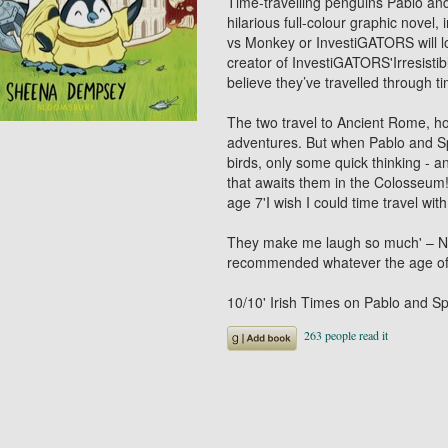
Time-travelling penguins Pablo and
hilarious full-colour graphic novel,
vs Monkey or InvestiGATORS will love
creator of InvestiGATORS'Irresisti
believe they’ve travelled through t
The two travel to Ancient Rome, ho
adventures. But when Pablo and Sp
birds, only some quick thinking - 
that awaits them in the Colosseum!'
age 7'I wish I could time travel wi
They make me laugh so much' – Noa
recommended whatever the age of t
10/10' Irish Times on Pablo and S