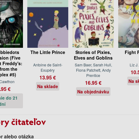
bbiedots
The Little Prince
Stories of Pixies,
Fight 
sion (Five
Elves and Goblins
t Freddy's:
Antoine de Saint-
Sam Baer, Sarah Hull,
Liz J
 from the
Exupéry
Fiona Patchett, Andy
10.
plex #5)
Prentice
13.95 €
Na s
 Cawthon
16.95 €
Na sklade
.95 €
Na objednávku
ie do 21
dní
ry čitateľov
r alebo otázka