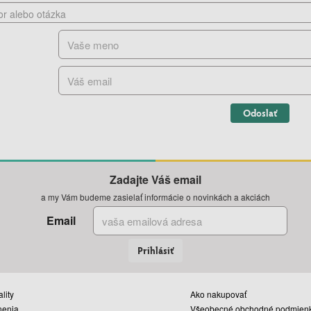
Odoslať
Zadajte Váš email
a my Vám budeme zasielať informácie o novinkách a akciách
Email
Prihlásiť
lity
Ako nakupovať
nenia
Všeobecné obchodné podmien