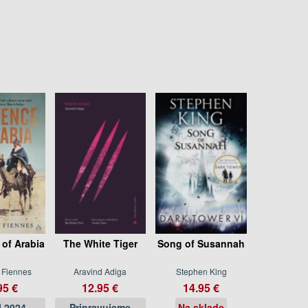
of Arabia
The White Tiger
Song of Susannah
 Fiennes
Aravind Adiga
Stephen King
95 €
12.95 €
14.95 €
l 2024
Pripravujeme
Na sklade