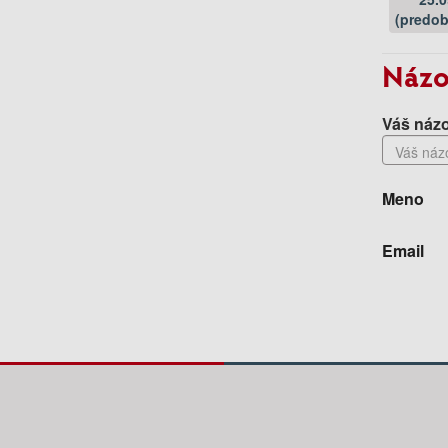
(predob
Názo
Váš názo
Meno
Email