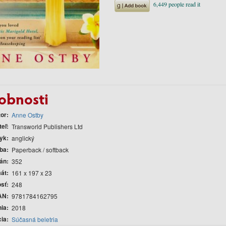
obnosti
tor
Anne Ostby
teľ
Transworld Publishers Ltd
yk
anglický
ba
Paperback / softback
rán
352
át
161 x 197 x 23
sť
248
AN
9781784162795
nia
2018
cia
Súčasná beletria