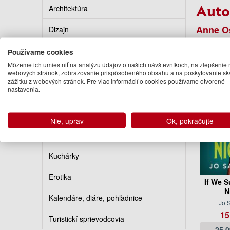
Auto
Architektúra
Anne O
Dizajn
Podo
Populárna kultúra
Používame cookies
Môžeme ich umiestniť na analýzu údajov o našich návštevníkoch, na zlepšenie 
Umenie, hudba
webových stránok, zobrazovanie prispôsobeného obsahu a na poskytovanie sk
zážitku z webových stránok. Pre viac informácií o cookies používame otvorené
nastavenia.
Výtvarné umenie
Fotografia a film
Nie, uprav
Ok, pokračujte
Hobby, šport, domácnosť
Kuchárky
Erotika
If We S
N
Kalendáre, diáre, pohľadnice
Jo 
15
Turistickí sprievodcovia
25.