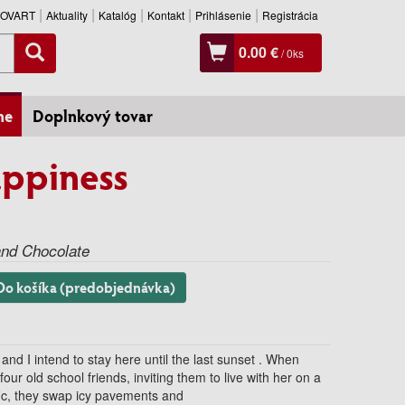
SLOVART
Aktuality
Katalóg
Kontakt
Prihlásenie
Registrácia
0.00 €
/
0
ks
ne
Doplnkový tovar
appiness
and Chocolate
Do košíka (predobjednávka)
 and I intend to stay here until the last sunset . When
our old school friends, inviting them to live with her on a
fic, they swap icy pavements and