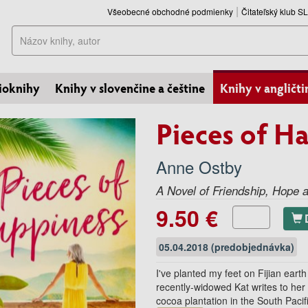
Všeobecné obchodné podmienky
Čitateľský klub 
Hľadať
ioknihy
Knihy v slovenčine a češtine
Knihy v angličti
Pieces of H
Anne Ostby
A Novel of Friendship, Hope 
9.50 €
05.04.2018 (predobjednávka)
I've planted my feet on Fijian earth
recently-widowed Kat writes to her f
cocoa plantation in the South Paci