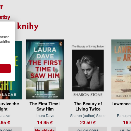
r
stby
bné knihy
našich
velého
urvive the
The First Time I
The Beauty of
Lawrence 
ight
Saw Him
Living Twice
Salazar
Laura Dave
Sharon (author) Stone
Ranulph
.95 €
14.95 €
23.50 €
16.
09.2026
Na sklade
01.04.2021
18 Ju