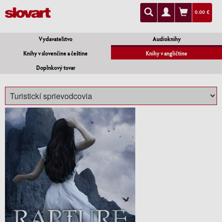
0.00 €
Vydavateľstvo
Audioknihy
Knihy v slovenčine a češtine
Knihy v angličtine
Doplnkový tovar