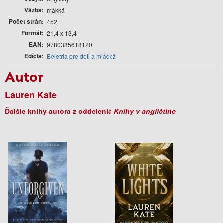
Väzba
mäkká
Počet strán
452
Formát
21,4 x 13,4
EAN
9780385618120
Edícia
Beletria pre deti a mládež
Autor
Lauren Kate
Ďalšie knihy autora z oddelenia
Knihy v angličtine