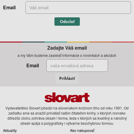
Email
Odoslať
Zadajte Váš email
a my Vám budeme zasielať informácie o novinkách a akciách
Email
Prihlásiť
Vydavateľstvo Slovart pôsobí na slovenskom knižnom trhu od roku 1991. Od
začiatku sme sa snažili prinášať našim čitateľom knihy, v ktorých rovnako
dôležitú úlohu zohráva obsah i forma, teda v ktorých sa kvalitný a náročný
obsah spája s polygraficky i výtvarne bezchybnou formou.
Aktuality
Ako nakupovať