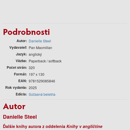
Podrobnosti
Autor
Danielle Steel
Vydavateľ
Pan Macmillan
Jazyk
anglický
Väzba
Paperback / softback
Počet strán
320
Formát
197 x 130
EAN
9781529085846
Rok vydania
2025
Edícia
Súčasná beletria
Autor
Danielle Steel
Ďalšie knihy autora z oddelenia
Knihy v angličtine