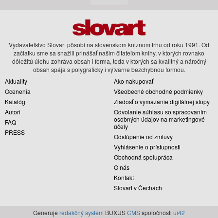
Vydavateľstvo Slovart pôsobí na slovenskom knižnom trhu od roku 1991. Od
začiatku sme sa snažili prinášať našim čitateľom knihy, v ktorých rovnako
dôležitú úlohu zohráva obsah i forma, teda v ktorých sa kvalitný a náročný
obsah spája s polygraficky i výtvarne bezchybnou formou.
Aktuality
Ako nakupovať
Ocenenia
Všeobecné obchodné podmienky
Katalóg
Žiadosť o vymazanie digitálnej stopy
Autori
Odvolanie súhlasu so spracovaním
osobných údajov na marketingové
FAQ
účely
PRESS
Odstúpenie od zmluvy
Vyhlásenie o prístupnosti
Obchodná spolupráca
O nás
Kontakt
Slovart v Čechách
Generuje
redakčný systém
BUXUS
CMS
spoločnosti
ui42