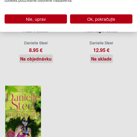
cookies používame otvorené nastavenia.
Nie, uprav
Ok, pokračujte
Past Perfect
The High Notes
Danielle Steel
Danielle Steel
8.95 €
12.95 €
Na objednávku
Na sklade