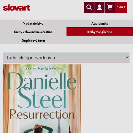
0.00 €
Vydavateľstvo
Audioknihy
Knihy v slovenčine a češtine
Knihy v angličtine
Doplnkový tovar