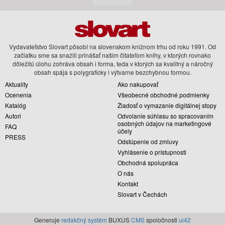
Vydavateľstvo Slovart pôsobí na slovenskom knižnom trhu od roku 1991. Od
začiatku sme sa snažili prinášať našim čitateľom knihy, v ktorých rovnako
dôležitú úlohu zohráva obsah i forma, teda v ktorých sa kvalitný a náročný
obsah spája s polygraficky i výtvarne bezchybnou formou.
Aktuality
Ako nakupovať
Ocenenia
Všeobecné obchodné podmienky
Katalóg
Žiadosť o vymazanie digitálnej stopy
Autori
Odvolanie súhlasu so spracovaním
osobných údajov na marketingové
FAQ
účely
PRESS
Odstúpenie od zmluvy
Vyhlásenie o prístupnosti
Obchodná spolupráca
O nás
Kontakt
Slovart v Čechách
Generuje
redakčný systém
BUXUS
CMS
spoločnosti
ui42