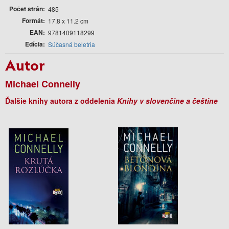
Počet strán
485
Formát
17.8 x 11.2 cm
EAN
9781409118299
Edícia
Súčasná beletria
Autor
Michael Connelly
Ďalšie knihy autora z oddelenia
Knihy v slovenčine a češtine