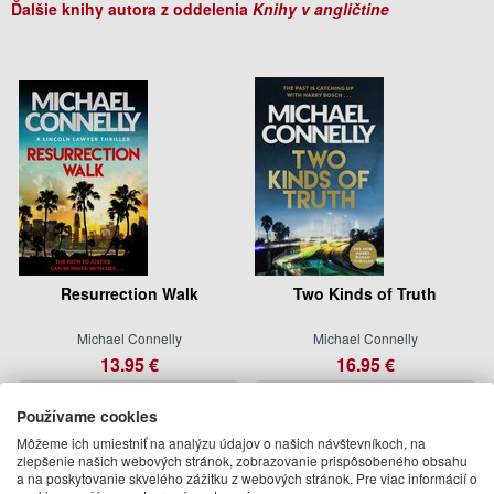
Ďalšie knihy autora z oddelenia
Knihy v angličtine
Resurrection Walk
Two Kinds of Truth
Michael Connelly
Michael Connelly
13.95 €
16.95 €
23 May 2024
október 2017
Používame cookies
(predobjednávka)
(predobjednávka)
Môžeme ich umiestniť na analýzu údajov o našich návštevníkoch, na
zlepšenie našich webových stránok, zobrazovanie prispôsobeného obsahu
a na poskytovanie skvelého zážitku z webových stránok. Pre viac informácií o