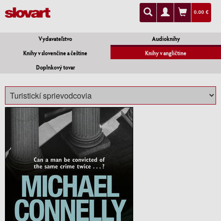
0.00 €
Vydavateľstvo
Audioknihy
Knihy v slovenčine a češtine
Knihy v angličtine
Doplnkový tovar