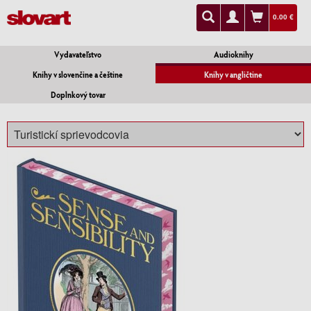
0.00 €
Vydavateľstvo
Audioknihy
Knihy v slovenčine a češtine
Knihy v angličtine
Doplnkový tovar