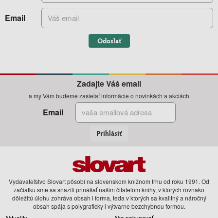
Email
Odoslať
Zadajte Váš email
a my Vám budeme zasielať informácie o novinkách a akciách
Email
Prihlásiť
Vydavateľstvo Slovart pôsobí na slovenskom knižnom trhu od roku 1991. Od
začiatku sme sa snažili prinášať našim čitateľom knihy, v ktorých rovnako
dôležitú úlohu zohráva obsah i forma, teda v ktorých sa kvalitný a náročný
obsah spája s polygraficky i výtvarne bezchybnou formou.
Aktuality
Ako nakupovať