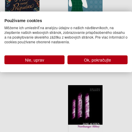
Používame cookies
Môžeme ich umiestniť na analýzu údajov o našich návštevníkoch, na
zlepšenie našich webových stránok, zobrazovanie prispôsobeného obsahu
Pride and Prejudice
Persuasion
a na poskytovanie skvelého zážitku z webových stránok. Pre viac informácií o
cookies používame otvorené nastavenia.
Jane Austen
Jane Austen
10.50 €
3.95 €
Nie, uprav
Ok, pokračujte
01.03.2018
Na sklade
(predobjednávka)