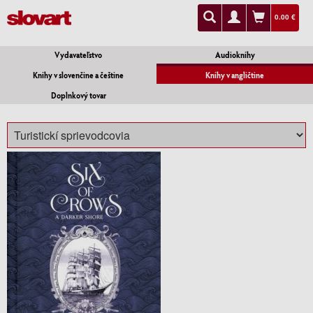
0.00 €
Vydavateľstvo
Audioknihy
Knihy v slovenčine a češtine
Knihy v angličtine
Doplnkový tovar