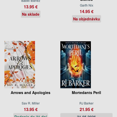
Isabel Ibanez
Garth Nix
13.95 €
14.95 €
Na sklade
Na objednávku
Arrows and Apologies
Mortedants Peril
Sav R. Miller
RJ Barker
13.95 €
21.95 €
Dodanie do 21 dní
21.05.2026