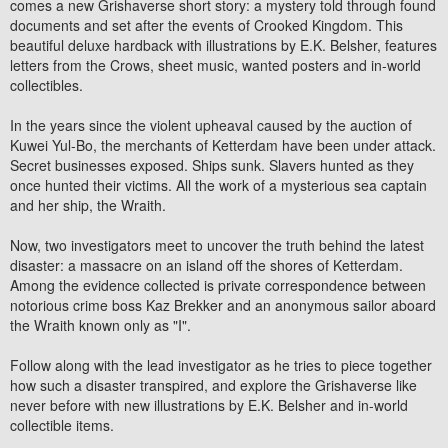
comes a new Grishaverse short story: a mystery told through found
documents and set after the events of
Crooked Kingdom.
This
beautiful deluxe hardback with illustrations by E.K. Belsher, features
letters from the Crows, sheet music, wanted posters
and in-world
collectibles.
In the years since the violent upheaval caused by the auction of
Kuwei Yul-Bo, the merchants of Ketterdam have been under attack.
Secret businesses exposed. Ships sunk. Slavers hunted as they
once hunted their victims. All the work of a mysterious sea captain
and her ship, the
Wraith
.
Now, two investigators meet to uncover the truth behind the latest
disaster: a massacre on an island off the shores of Ketterdam.
Among the evidence collected is private correspondence between
notorious crime boss Kaz Brekker and an anonymous sailor aboard
the
Wraith
known only as "I".
Follow along with the lead investigator as he tries to piece together
how such a disaster transpired, and explore the Grishaverse like
never before with new illustrations by E.K. Belsher and in-world
collectible items.