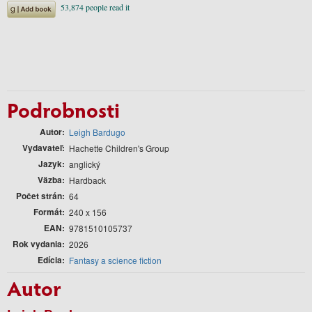
Podrobnosti
Autor
Leigh Bardugo
Vydavateľ
Hachette Children's Group
Jazyk
anglický
Väzba
Hardback
Počet strán
64
Formát
240 x 156
EAN
9781510105737
Rok vydania
2026
Edícia
Fantasy a science fiction
Autor