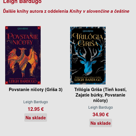
Leigh Bardugo
Ďalšie knihy autora z oddelenia
Knihy v slovenčine a češtine
Povstanie ničoty (Griša 3)
Trilógia Griša (Tieň kostí,
Zajatie búrky, Povstanie
ničoty)
Leigh Bardugo
Leigh Bardugo
12.95 €
34.90 €
Na sklade
Na sklade