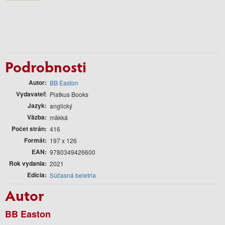
Podrobnosti
Autor
BB Easton
Vydavateľ
Piatkus Books
Jazyk
anglický
Väzba
mäkká
Počet strán
416
Formát
197 x 126
EAN
9780349426600
Rok vydania
2021
Edícia
Súčasná beletria
Autor
BB Easton