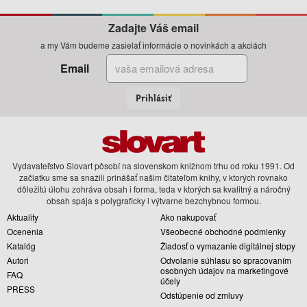
Zadajte Váš email
a my Vám budeme zasielať informácie o novinkách a akciách
Email
Prihlásiť
Vydavateľstvo Slovart pôsobí na slovenskom knižnom trhu od roku 1991. Od
začiatku sme sa snažili prinášať našim čitateľom knihy, v ktorých rovnako
dôležitú úlohu zohráva obsah i forma, teda v ktorých sa kvalitný a náročný
obsah spája s polygraficky i výtvarne bezchybnou formou.
Aktuality
Ako nakupovať
Ocenenia
Všeobecné obchodné podmienky
Katalóg
Žiadosť o vymazanie digitálnej stopy
Autori
Odvolanie súhlasu so spracovaním
osobných údajov na marketingové
FAQ
účely
PRESS
Odstúpenie od zmluvy