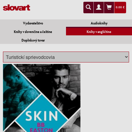
0.00 €
Vydavateľstvo
Audioknihy
Knihy v slovenčine a češtine
Knihy v angličtine
Doplnkový tovar