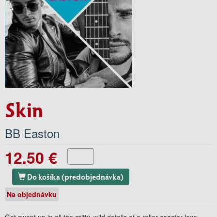
Skin
BB Easton
12.50 €
Do košíka (predobjednávka)
Na objednávku
Get swept up in all the gritty, wild details of a roller-coaster love