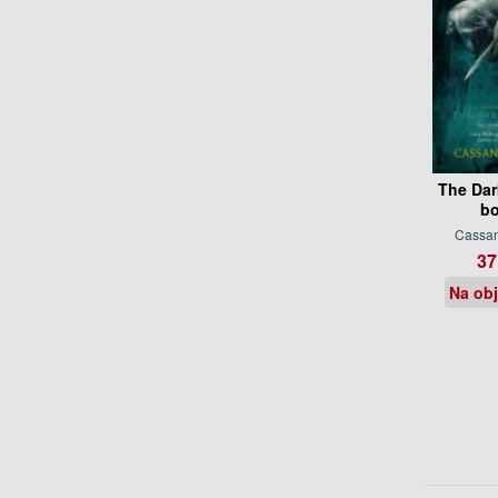
The Dar
bo
Cassan
37
Na ob