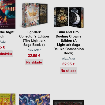
the Night
Lightlark:
Grim and Oro:
tch
Collector’s Edition
Dueling Crowns
(The Lightlark
Edition (A
Aster
Saga Book 1)
Lightlark Saga
5 €
Deluxe Companion
Alex Aster
Book)
ednávku
32.95 €
Alex Aster
Na sklade
32.95 €
Na sklade