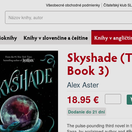
Všeobecné obchodné podmienky
Čitateľský klub 
Hľadať
ioknihy
Knihy v slovenčine a češtine
Knihy v angličti
Skyshade (T
Book 3)
Alex Aster
18.95 €
Dodanie do 21 dní
The pulse-pounding third novel in 
Saga, by acclaimed author and #B