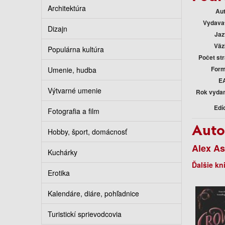
Architektúra
Au
Vydava
Dizajn
Jaz
Väz
Populárna kultúra
Počet st
Form
Umenie, hudba
E
Výtvarné umenie
Rok vyda
Edí
Fotografia a film
Auto
Hobby, šport, domácnosť
Alex As
Kuchárky
Ďalšie kn
Erotika
Kalendáre, diáre, pohľadnice
Turistickí sprievodcovia