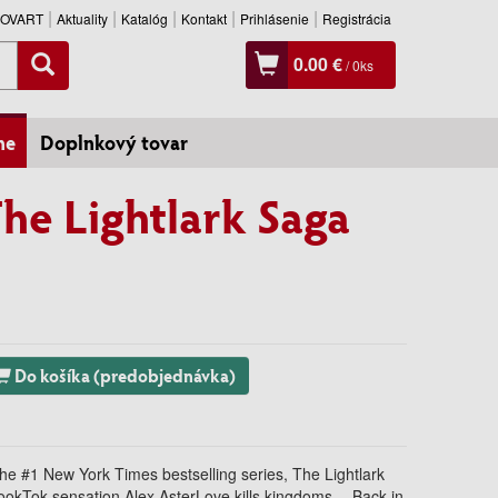
SLOVART
Aktuality
Katalóg
Kontakt
Prihlásenie
Registrácia
0.00 €
/
0
ks
ne
Doplnkový tovar
he Lightlark Saga
Do košíka (predobjednávka)
the #1 New York Times bestselling series, The Lightlark
ookTok sensation Alex AsterLove kills kingdoms… Back in