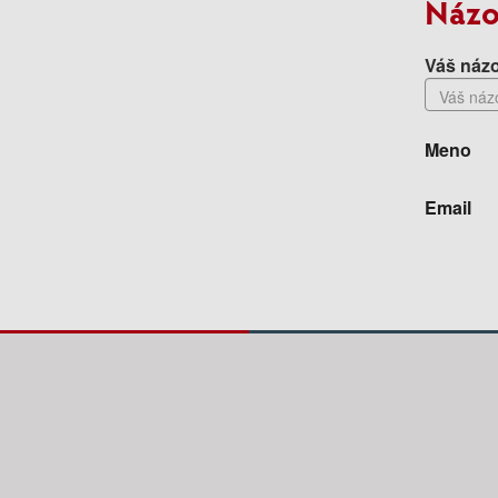
Názo
Váš názo
Meno
Email