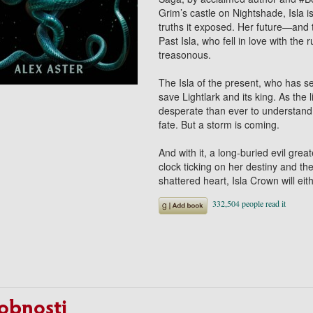
Grim’s castle on Nightshade, Isla is
truths it exposed. Her future—and t
Past Isla, who fell in love with the 
treasonous.
The Isla of the present, who has s
save Lightlark and its king. As the
desperate than ever to understand
fate. But a storm is coming.
And with it, a long-buried evil gre
clock ticking on her destiny and t
shattered heart, Isla Crown will ei
obnosti