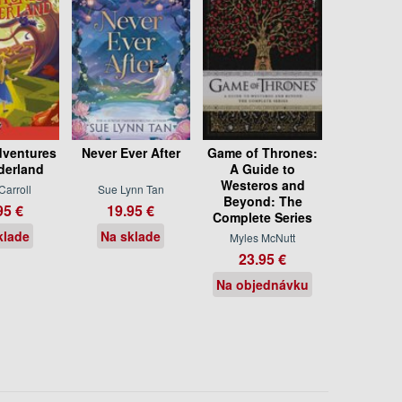
dventures
Never Ever After
Game of Thrones:
derland
A Guide to
Westeros and
Carroll
Sue Lynn Tan
Beyond: The
95 €
19.95 €
Complete Series
klade
Na sklade
Myles McNutt
23.95 €
Na objednávku