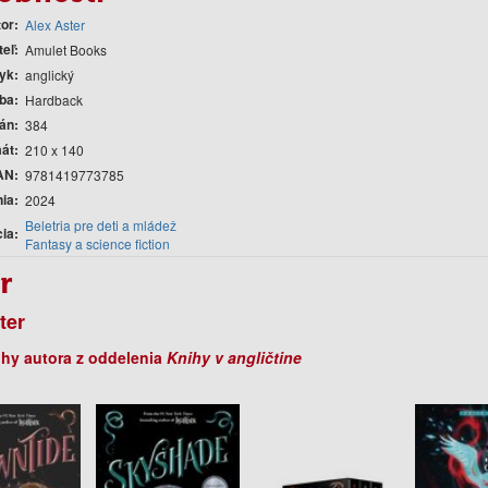
tor
Alex Aster
teľ
Amulet Books
yk
anglický
ba
Hardback
rán
384
át
210 x 140
AN
9781419773785
nia
2024
Beletria pre deti a mládež
cia
Fantasy a science fiction
r
ter
ihy autora z oddelenia
Knihy v angličtine