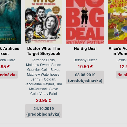
k Artifices
Doctor Who: The
No Big Deal
Alice's A
xset
Target Storybook
in Won
dra Clare
Terrance Dicks,
Bethany Rutter
Lewis 
Matthew Sweet, Simon
.95 €
10.50 €
12.
Guerrier, Colin Baker,
jednávku
Matthew Waterhouse,
08.08.2019
Na s
Jenny T Colgan,
(predobjednávka)
Jacqueline Rayner, Una
McCormack, Steve
Cole, Vinay Patel
20.95 €
24.10.2019
(predobjednávka)