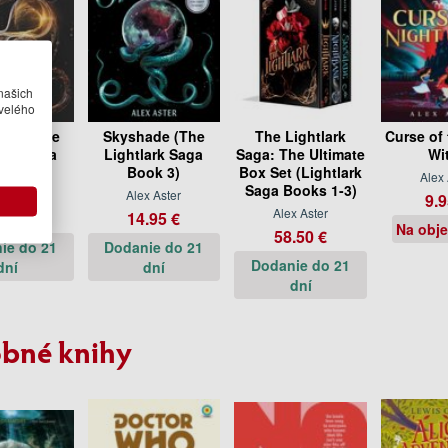
našich
velého
ide (The
Skyshade (The
The Lightlark
Curse of 
lark Saga
Lightlark Saga
Saga: The Ultimate
Wi
ok 4)
Book 3)
Box Set (Lightlark
Alex 
Saga Books 1-3)
x Aster
Alex Aster
9.9
Alex Aster
.95 €
14.95 €
Na obj
58.50 €
ie do 21
Dodanie do 21
Dodanie do 21
dní
dní
dní
bné knihy