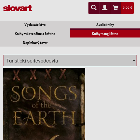
0.00 €
Vydavateľstvo
Audioknihy
Knihy v slovenčine a češtine
Knihy v angličtine
Doplnkový tovar