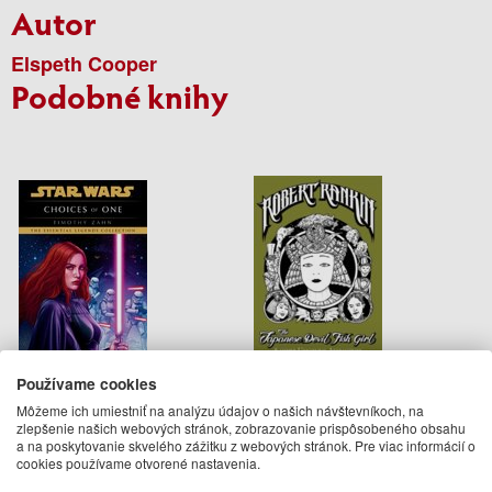
Autor
Elspeth Cooper
Podobné knihy
Používame cookies
Star Wars: Choices of One
Japanese Devil Fish Girl
Môžeme ich umiestniť na analýzu údajov o našich návštevníkoch, na
zlepšenie našich webových stránok, zobrazovanie prispôsobeného obsahu
Timothy Zahn
Robert Rankin
a na poskytovanie skvelého zážitku z webových stránok. Pre viac informácií o
14.95 €
9.99 €
cookies používame otvorené nastavenia.