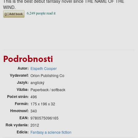
This is the best debut fantasy novel since THE NAME OF THE
WIND.
Podrobnosti
Autor
Elspeth Cooper
Vydavateľ
Orion Publishing Co
Jazyk
anglický
Väzba
Paperback / softback
Počet strán
496
Formát
175 x 196 x 32
Hmotnosť
340
EAN
9780575096165
Rok vydania
2012
Edícia
Fantasy a science fiction