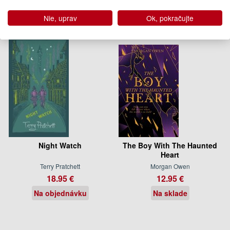
Na sklade
Na objednávku
Nie, uprav
Ok, pokračujte
Night Watch
The Boy With The Haunted
Heart
Terry Pratchett
Morgan Owen
18.95 €
12.95 €
Na objednávku
Na sklade