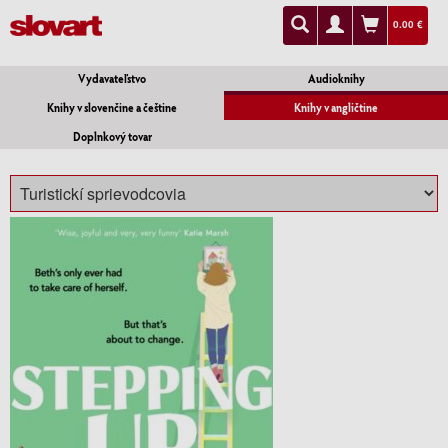
0.00 €
Vydavateľstvo
Audioknihy
Knihy v slovenčine a češtine
Knihy v angličtine
Doplnkový tovar