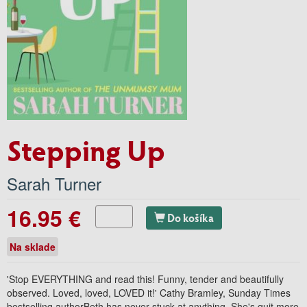
Stepping Up
Sarah Turner
16.95 €
Do košíka
Na sklade
'Stop EVERYTHING and read this! Funny, tender and beautifully
observed. Loved, loved, LOVED it!' Cathy Bramley, Sunday Times
bestselling authorBeth has never stuck at anything. She's quit more