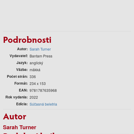
Podrobnosti
Autor
Sarah Turner
Vydavateľ
Bantam Press
Jazyk
anglický
Väzba
mäkká
Počet strán
336
Formát
234 x 153
EAN
9781787635968
Rok vydania
2022
Edícia
Súčasná beletria
Autor
Sarah Turner