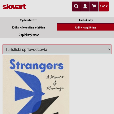
0.00 €
Vydavateľstvo
Audioknihy
Knihy v slovenčine a češtine
Knihy v angličtine
Doplnkový tovar