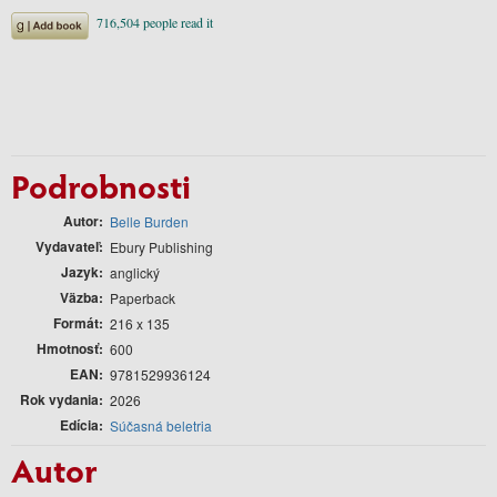
Podrobnosti
Autor
Belle Burden
Vydavateľ
Ebury Publishing
Jazyk
anglický
Väzba
Paperback
Formát
216 x 135
Hmotnosť
600
EAN
9781529936124
Rok vydania
2026
Edícia
Súčasná beletria
Autor