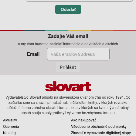
Odoslať
Zadajte Váš email
a my Vám budeme zasielať informácie o novinkách a akciách
Email
Prihlásiť
Vydavateľstvo Slovart pôsobí na slovenskom knižnom trhu od roku 1991. Od
začiatku sme sa snažili prinášať našim čitateľom knihy, v ktorých rovnako
dôležitú úlohu zohráva obsah i forma, teda v ktorých sa kvalitný a náročný
obsah spája s polygraficky i výtvarne bezchybnou formou.
Aktuality
Ako nakupovať
Ocenenia
Všeobecné obchodné podmienky
Katalóg
Žiadosť o vymazanie digitálnej stopy