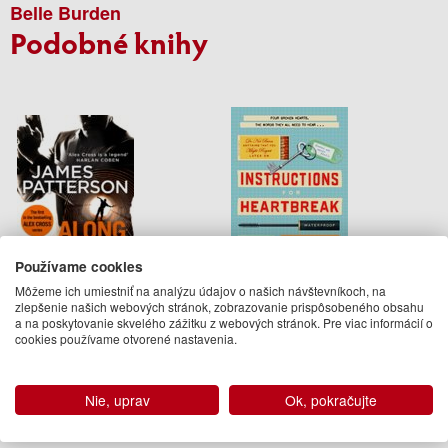
Belle Burden
Podobné knihy
Používame cookies
Môžeme ich umiestniť na analýzu údajov o našich návštevníkoch, na
zlepšenie našich webových stránok, zobrazovanie prispôsobeného obsahu
Along Came a Spider
Instructions for Heartbreak
a na poskytovanie skvelého zážitku z webových stránok. Pre viac informácií o
cookies používame otvorené nastavenia.
James Patterson
Sarah Handyside
11.95 €
13.95 €
Nie, uprav
Ok, pokračujte
Na objednávku
28.08.2025
(predobjednávka)