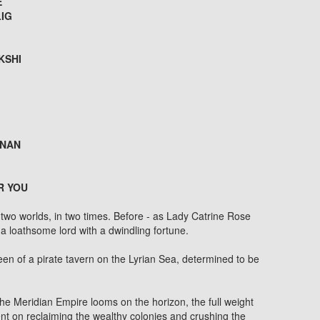
E
LIG
KSHI
NNAN
R YOU
n two worlds, in two times. Before - as Lady Catrine Rose
a loathsome lord with a dwindling fortune.
en of a pirate tavern on the Lyrian Sea, determined to be
he Meridian Empire looms on the horizon, the full weight
bent on reclaiming the wealthy colonies and crushing the