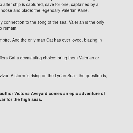
ip after ship is captured, save for one, captained by a
h noose and blade: the legendary Valerian Kane.
 connection to the song of the sea, Valerian is the only
ho remain.
pire. And the only man Cat has ever loved, blazing in
ffers Cat a devastating choice: bring them Valerian or
vivor. A storm is rising on the Lyrian Sea - the question is,
 author Victoria Aveyard comes an epic adventure of
war for the high seas.