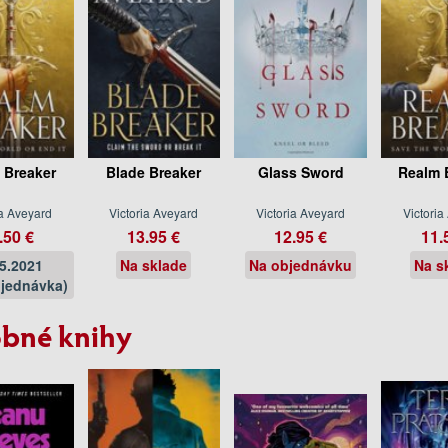
 Breaker
Blade Breaker
Glass Sword
Realm 
ia Aveyard
Victoria Aveyard
Victoria Aveyard
Victoria
.50 €
13.95 €
12.95 €
11.
05.2021
Na sklade
Na objednávku
Na s
jednávka)
bné knihy