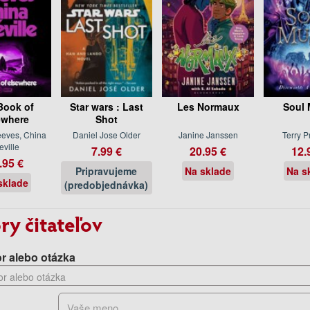
Book of
Star wars : Last
Les Normaux
Soul 
ewhere
Shot
eves, China
Daniel Jose Older
Janine Janssen
Terry P
eville
7.99 €
20.95 €
12.
.95 €
Pripravujeme
Na sklade
Na s
sklade
(predobjednávka)
ry čitateľov
r alebo otázka