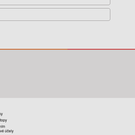
ky
stopy
ním
vé účely