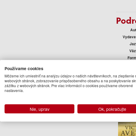
Podr
Au
Vydava
Jaz
Väz
Form
E
Používame cookies
Rok vyda
Môžeme ich umiestniť na analýzu údajov o našich návštevníkoch, na zlepšenie 
Edí
webových stránok, zobrazovanie prispôsobeného obsahu a na poskytovanie sk
zážitku z webových stránok. Pre viac informácií o cookies používame otvorené
Auto
nastavenia.
Victori
Nie, uprav
Ok, pokračujte
Ďalšie kn