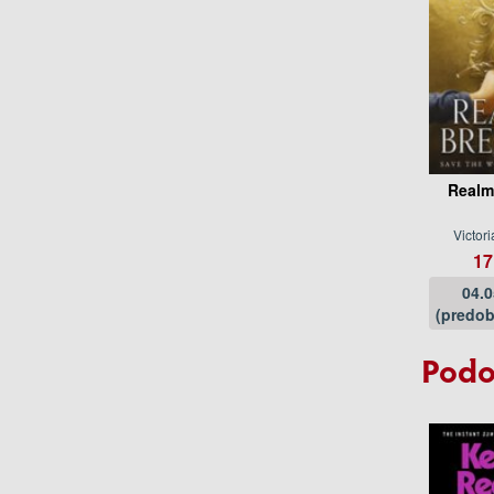
Realm
Victor
17
04.
(predob
Podo