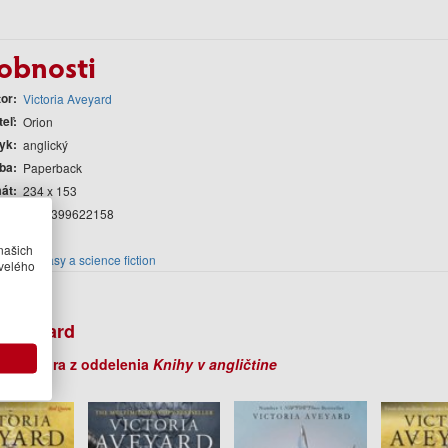
obnosti
tor
Victoria Aveyard
teľ
Orion
yk
anglický
ba
Paperback
át
234 x 153
AN
9781399622158
nia
2026
našich
cia
Fantasy a science fiction
velého
r
a Aveyard
ihy autora z oddelenia
Knihy v angličtine