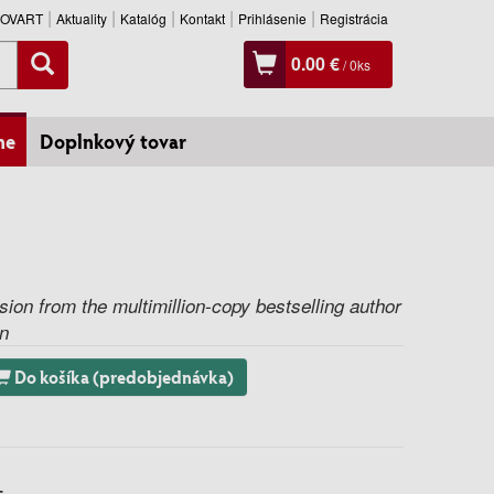
SLOVART
Aktuality
Katalóg
Kontakt
Prihlásenie
Registrácia
0.00 €
/
0
ks
ne
Doplnkový tovar
ion from the multimillion-copy bestselling author
en
Do košíka (predobjednávka)