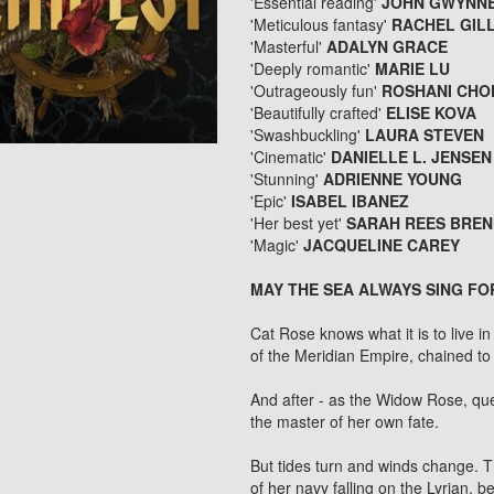
'Essential reading'
JOHN GWYNN
'Meticulous fantasy'
RACHEL GIL
'Masterful'
ADALYN GRACE
'Deeply romantic'
MARIE LU
'Outrageously fun'
ROSHANI CHO
'Beautifully crafted'
ELISE KOVA
'Swashbuckling'
LAURA STEVEN
'Cinematic'
DANIELLE L. JENSEN
'Stunning'
ADRIENNE YOUNG
'Epic'
ISABEL IBANEZ
'Her best yet'
SARAH REES BRE
'Magic'
JACQUELINE CAREY
MAY THE SEA ALWAYS SING FO
Cat Rose knows what it is to live i
of the Meridian Empire, chained to 
And after - as the Widow Rose, que
the master of her own fate.
But tides turn and winds change. T
of her navy falling on the Lyrian, 