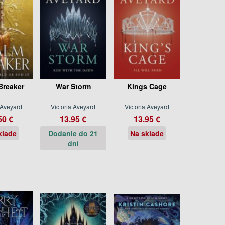
Breaker
War Storm
Kings Cage
 Aveyard
Victoria Aveyard
Victoria Aveyard
50 €
13.95 €
13.95 €
klade
Dodanie do 21
Na sklade
dní