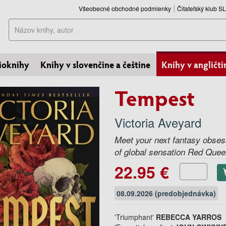
Všeobecné obchodné podmienky
Čitateľský klub 
Hľadať
ioknihy
Knihy v slovenčine a češtine
Knihy v angličti
Tempest
Victoria Aveyard
Meet your next fantasy obsess
of global sensation Red Que
22.95 €
08.09.2026 (predobjednávka)
'Triumphant'
REBECCA YARROS