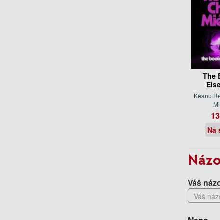
The 
Els
Keanu Re
Mi
13
Na 
Názo
Váš názo
Meno