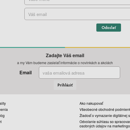
Odoslať
Zadajte Váš email
a my Vám budeme zasielať informácie o novinkách a akciách
Email
Prihlásiť
lity
Ako nakupovať
nenia
Všeobecné obchodné podmien
lóg
Žiadosť o vymazanie digitálnej 
ri
Odvolanie súhlasu so spracova
osobných údajov na marketingo