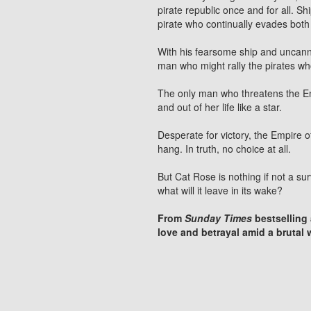
pirate republic once and for all. Sh
pirate who continually evades bot
With his fearsome ship and uncanny
man who might rally the pirates w
The only man who threatens the Em
and out of her life like a star.
Desperate for victory, the Empire o
hang. In truth, no choice at all.
But Cat Rose is nothing if not a sur
what will it leave in its wake?
From
Sunday Times
bestselling
love and betrayal amid a brutal 