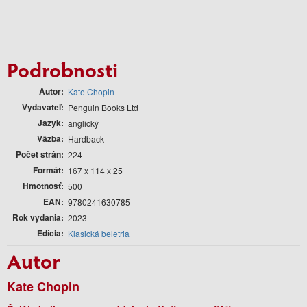
Podrobnosti
Autor
Kate Chopin
Vydavateľ
Penguin Books Ltd
Jazyk
anglický
Väzba
Hardback
Počet strán
224
Formát
167 x 114 x 25
Hmotnosť
500
EAN
9780241630785
Rok vydania
2023
Edícia
Klasická beletria
Autor
Kate Chopin