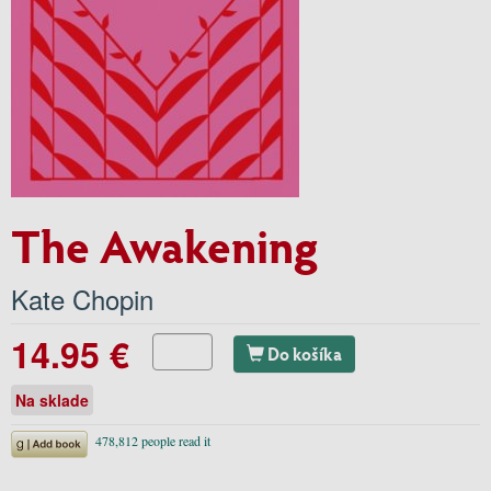
The Awakening
Kate Chopin
14.95 €
Do košíka
Na sklade