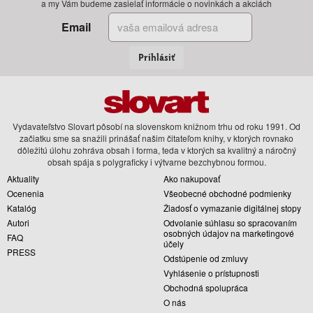
a my Vám budeme zasielať informácie o novinkách a akciách
Email
Prihlásiť
Vydavateľstvo Slovart pôsobí na slovenskom knižnom trhu od roku 1991. Od
začiatku sme sa snažili prinášať našim čitateľom knihy, v ktorých rovnako
dôležitú úlohu zohráva obsah i forma, teda v ktorých sa kvalitný a náročný
obsah spája s polygraficky i výtvarne bezchybnou formou.
Aktuality
Ako nakupovať
Ocenenia
Všeobecné obchodné podmienky
Katalóg
Žiadosť o vymazanie digitálnej stopy
Autori
Odvolanie súhlasu so spracovaním
osobných údajov na marketingové
FAQ
účely
PRESS
Odstúpenie od zmluvy
Vyhlásenie o prístupnosti
Obchodná spolupráca
O nás