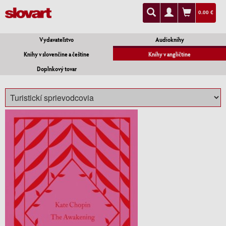
0.00 €
Vydavateľstvo
Audioknihy
Knihy v slovenčine a češtine
Knihy v angličtine
Doplnkový tovar