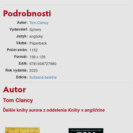
Podrobnosti
Autor
Tom Clancy
Vydavateľ
Sphere
Jazyk
anglický
Väzba
Paperback
Počet strán
1152
Formát
198 x 126
EAN
9781408727980
Rok vydania
2023
Edícia
Súčasná beletria
Autor
Tom Clancy
Ďalšie knihy autora z oddelenia
Knihy v angličtine