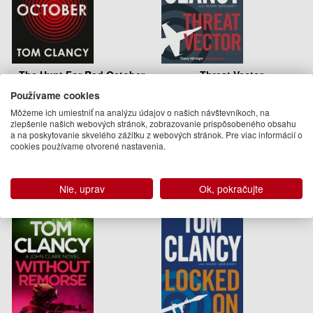
The Hunt For Red October
Threat Vector
Používame cookies
Tom Clancy
Tom Clancy, Mark Greaney
Môžeme ich umiestniť na analýzu údajov o našich návštevníkoch, na
13.95 €
13.95 €
zlepšenie našich webových stránok, zobrazovanie prispôsobeného obsahu
a na poskytovanie skvelého zážitku z webových stránok. Pre viac informácií o
Na sklade
Na objednávku
cookies používame otvorené nastavenia.
Nie, uprav
Ok, pokračujte