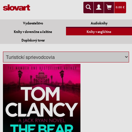
0.00 €
Vydavateľstvo
Audioknihy
Knihy v slovenčine a češtine
Knihy v angličtine
Doplnkový tovar