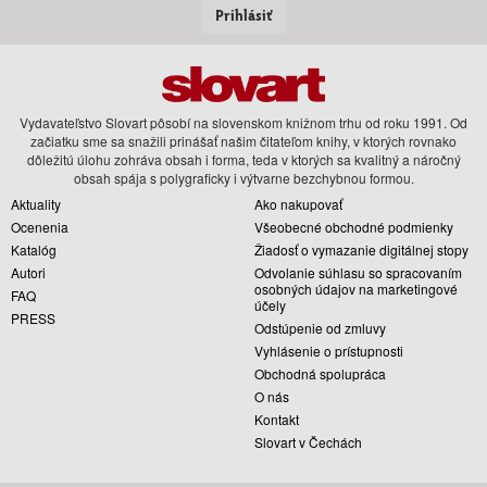
Prihlásiť
Vydavateľstvo Slovart pôsobí na slovenskom knižnom trhu od roku 1991. Od
začiatku sme sa snažili prinášať našim čitateľom knihy, v ktorých rovnako
dôležitú úlohu zohráva obsah i forma, teda v ktorých sa kvalitný a náročný
obsah spája s polygraficky i výtvarne bezchybnou formou.
Aktuality
Ako nakupovať
Ocenenia
Všeobecné obchodné podmienky
Katalóg
Žiadosť o vymazanie digitálnej stopy
Autori
Odvolanie súhlasu so spracovaním
osobných údajov na marketingové
FAQ
účely
PRESS
Odstúpenie od zmluvy
Vyhlásenie o prístupnosti
Obchodná spolupráca
O nás
Kontakt
Slovart v Čechách