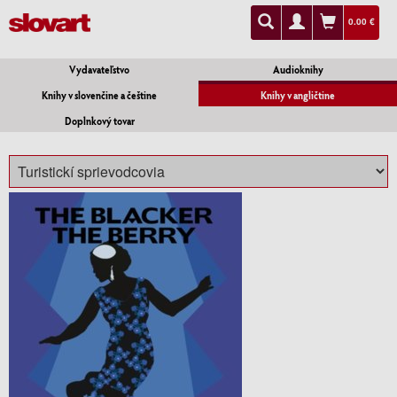
0.00 €
Vydavateľstvo
Audioknihy
Knihy v slovenčine a češtine
Knihy v angličtine
Doplnkový tovar