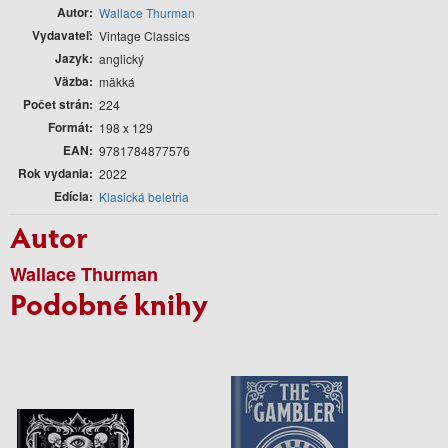
Autor
Wallace Thurman
Vydavateľ
Vintage Classics
Jazyk
anglický
Väzba
mäkká
Počet strán
224
Formát
198 x 129
EAN
9781784877576
Rok vydania
2022
Edícia
Klasická beletria
Autor
Wallace Thurman
Podobné knihy