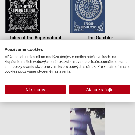
Tales of the Supernatural
The Gambler
Používame cookies
Algernon Blackwood, Ambrose
Fyodor Dostoevsky
Bierce, Montague Rhodes James,
13.95 €
Môžeme ich umiestniť na analýzu údajov o našich návštevníkoch, na
Bram Stoker, Charles Dickens,
zlepšenie našich webových stránok, zobrazovanie prispôsobeného obsahu
Joseph Sheridan Le Fanu
Na sklade
a na poskytovanie skvelého zážitku z webových stránok. Pre viac informácií o
cookies používame otvorené nastavenia.
25.95 €
Na sklade
Nie, uprav
Ok, pokračujte