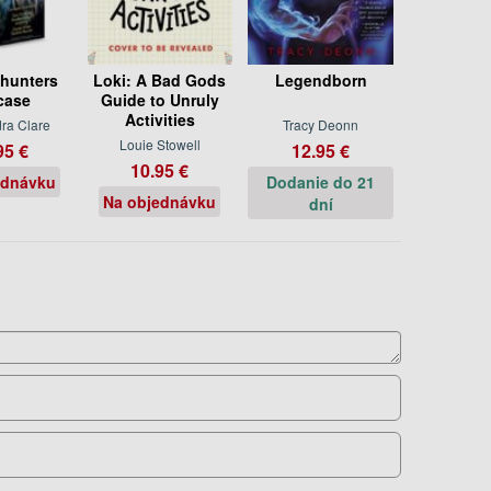
hunters
Loki: A Bad Gods
Legendborn
case
Guide to Unruly
Activities
ra Clare
Tracy Deonn
Louie Stowell
95 €
12.95 €
10.95 €
ednávku
Dodanie do 21
Na objednávku
dní