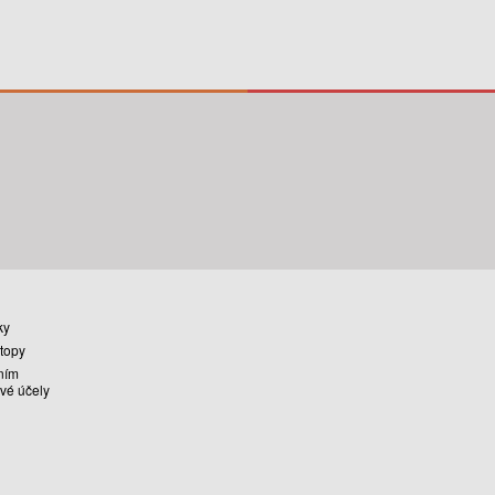
ky
stopy
ním
vé účely