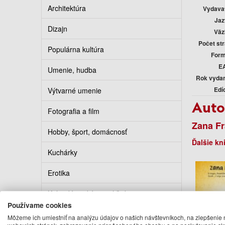
Architektúra
Vydava
Jaz
Dizajn
Väz
Počet st
Populárna kultúra
Form
E
Umenie, hudba
Rok vyda
Edí
Výtvarné umenie
Auto
Fotografia a film
Zana Fr
Hobby, šport, domácnosť
Ďalšie kn
Kuchárky
Erotika
Kalendáre, diáre, pohľadnice
Používame cookies
Turistickí sprievodcovia
Môžeme ich umiestniť na analýzu údajov o našich návštevníkoch, na zlepšenie 