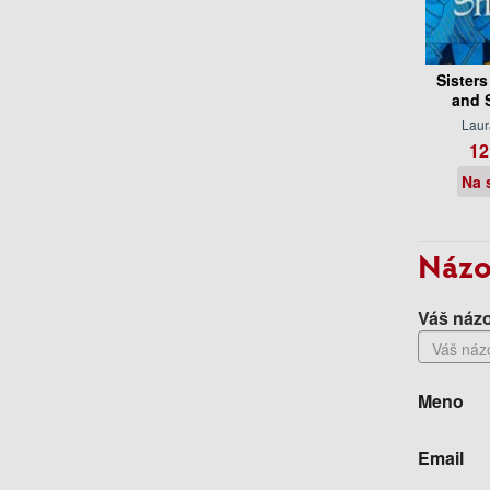
Sister
and 
Laur
12
Na 
Názo
Váš názo
Meno
Email