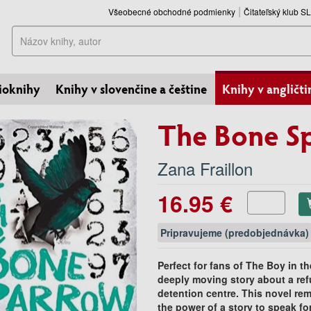
Všeobecné obchodné podmienky
Čitateľský klub 
Hľadať
ioknihy
Knihy v slovenčine a češtine
Knihy v angličti
The Bone S
Zana Fraillon
16.95 €
Pripravujeme (predobjednávka)
Perfect for fans of The Boy in th
deeply moving story about a refu
detention centre. This novel re
the power of a story to speak fo