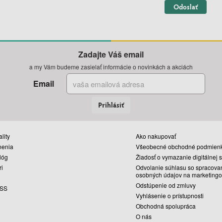
Odoslať
Zadajte Váš email
a my Vám budeme zasielať informácie o novinkách a akciách
Email
Prihlásiť
lity
Ako nakupovať
nenia
Všeobecné obchodné podmien
lóg
Žiadosť o vymazanie digitálnej 
ri
Odvolanie súhlasu so spracova
osobných údajov na marketingo
Odstúpenie od zmluvy
SS
Vyhlásenie o prístupnosti
Obchodná spolupráca
O nás