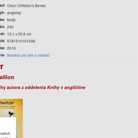
teľ
Orion Children's Books
yk
anglický
ba
tvrdá
rán
240
át
13.1 x 20.6 cm
AN
9781510101548
nia
2016
cia
Beletria pre deti a mládež
r
aillon
ihy autora z oddelenia
Knihy v angličtine
našich