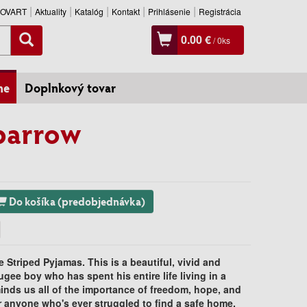
SLOVART
Aktuality
Katalóg
Kontakt
Prihlásenie
Registrácia
0.00 €
/
0
ks
ne
Doplnkový tovar
parrow
Do košíka (predobjednávka)
e Striped Pyjamas. This is a beautiful, vivid and
gee boy who has spent his entire life living in a
minds us all of the importance of freedom, hope, and
r anyone who's ever struggled to find a safe home.