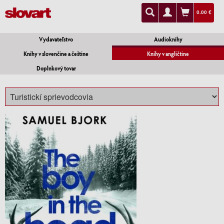
0.00 €
Vydavateľstvo
Audioknihy
Knihy v slovenčine a češtine
Knihy v angličtine
Doplnkový tovar