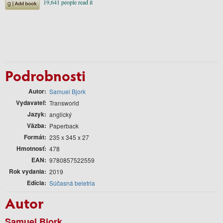
Podrobnosti
Autor
Samuel Bjork
Vydavateľ
Transworld
Jazyk
anglický
Väzba
Paperback
Formát
235 x 345 x 27
Hmotnosť
478
EAN
9780857522559
Rok vydania
2019
Edícia
Súčasná beletria
Autor
Samuel Bjork