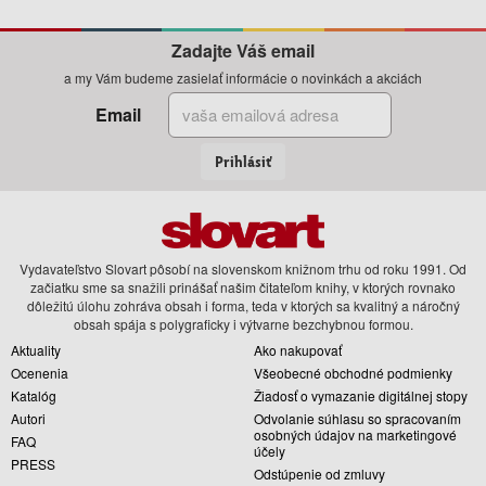
Zadajte Váš email
a my Vám budeme zasielať informácie o novinkách a akciách
Email
Prihlásiť
Vydavateľstvo Slovart pôsobí na slovenskom knižnom trhu od roku 1991. Od
začiatku sme sa snažili prinášať našim čitateľom knihy, v ktorých rovnako
dôležitú úlohu zohráva obsah i forma, teda v ktorých sa kvalitný a náročný
obsah spája s polygraficky i výtvarne bezchybnou formou.
Aktuality
Ako nakupovať
Ocenenia
Všeobecné obchodné podmienky
Katalóg
Žiadosť o vymazanie digitálnej stopy
Autori
Odvolanie súhlasu so spracovaním
osobných údajov na marketingové
FAQ
účely
PRESS
Odstúpenie od zmluvy