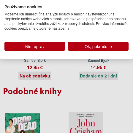
Používame cookies
Môžeme ich umiestniť na analýzu údajov o našich návštevníkoch, na
zlepšenie našich webových stránok, zobrazovanie prispôsobeného obsahu
a na poskytovanie skvelého zážitku z webových stránok. Pre viac informácií o
cookies používame otvorené nastavenia.
Nie, uprav
Ok, pokračujte
The Boy in the Headlights
The Wolf
Samuel Bjork
Samuel Bjork
12.95 €
14.95 €
Na objednávku
Dodanie do 21 dní
Podobné knihy