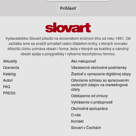
Prihlásiť
Vydavateľstvo Slovart pôsobí na slovenskom knižnom trhu od roku 1991. Od
začiatku sme sa snažili prinášať našim čitateľom knihy, v ktorých rovnako
dôležitú úlohu zohráva obsah i forma, teda v ktorých sa kvalitný a náročný
obsah spája s polygraficky i výtvarne bezchybnou formou.
Aktuality
Ako nakupovať
Ocenenia
Všeobecné obchodné podmienky
Katalóg
Žiadosť o vymazanie digitálnej stopy
Autori
Odvolanie súhlasu so spracovaním
osobných údajov na marketingové
FAQ
účely
PRESS
Odstúpenie od zmluvy
Vyhlásenie o prístupnosti
Obchodná spolupráca
O nás
Kontakt
Slovart v Čechách