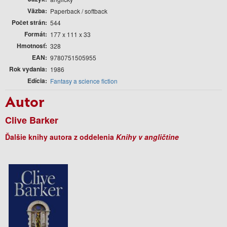
Väzba
Paperback / softback
Počet strán
544
Formát
177 x 111 x 33
Hmotnosť
328
EAN
9780751505955
Rok vydania
1986
Edícia
Fantasy a science fiction
Autor
Clive Barker
Ďalšie knihy autora z oddelenia
Knihy v angličtine