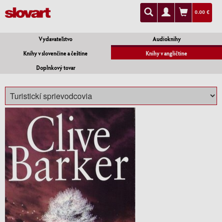
0.00 €
Vydavateľstvo
Audioknihy
Knihy v slovenčine a češtine
Knihy v angličtine
Doplnkový tovar