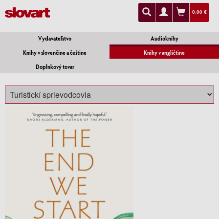
0.00 €
Vydavateľstvo
Audioknihy
Knihy v slovenčine a češtine
Knihy v angličtine
Doplnkový tovar