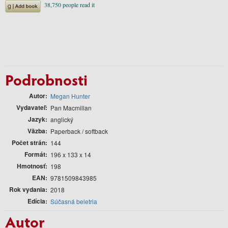
Podrobnosti
Autor
Megan Hunter
Vydavateľ
Pan Macmillan
Jazyk
anglický
Väzba
Paperback / softback
Počet strán
144
Formát
196 x 133 x 14
Hmotnosť
198
EAN
9781509843985
Rok vydania
2018
Edícia
Súčasná beletria
Autor