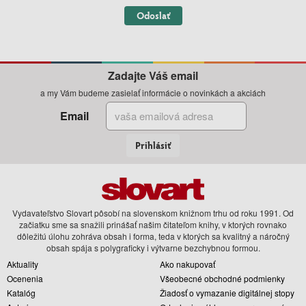
Odoslať
Zadajte Váš email
a my Vám budeme zasielať informácie o novinkách a akciách
Email
Prihlásiť
Vydavateľstvo Slovart pôsobí na slovenskom knižnom trhu od roku 1991. Od
začiatku sme sa snažili prinášať našim čitateľom knihy, v ktorých rovnako
dôležitú úlohu zohráva obsah i forma, teda v ktorých sa kvalitný a náročný
obsah spája s polygraficky i výtvarne bezchybnou formou.
Aktuality
Ako nakupovať
Ocenenia
Všeobecné obchodné podmienky
Katalóg
Žiadosť o vymazanie digitálnej stopy