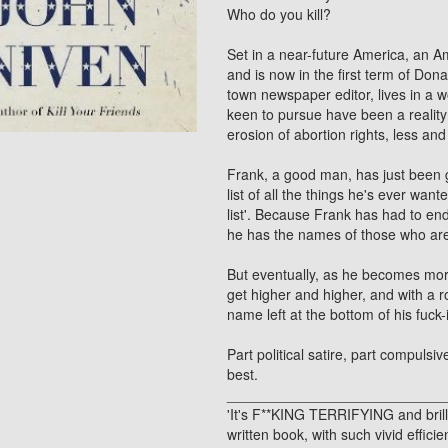
Who do you kill?
Set in a near-future America, an 
and is now in the first term of Dona
town newspaper editor, lives in a w
keen to pursue have been a realit
erosion of abortion rights, less an
Frank, a good man, has just been g
list of all the things he's ever wante
list'. Because Frank has had to en
he has the names of those who are t
But eventually, as he becomes mor
get higher and higher, and with a r
name left at the bottom of his fuck-it
Part political satire, part compulsiv
best.
___________________________
'It's F**KING TERRIFYING and brill
written book, with such vivid effici