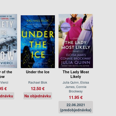
 of the
Under the Ice
The Lady Most
ow
Likely
Vierci
Rachael Blok
Julia Quinn, Eloisa
James, Connie
95 €
12.50 €
Brockway
ednávku
Na objednávku
11.95 €
22.06.2021
(predobjednávka)