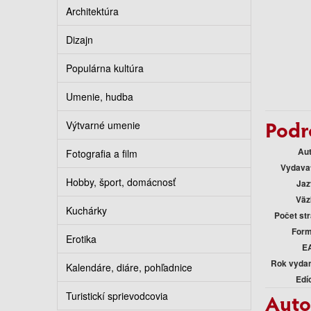
Architektúra
Dizajn
Populárna kultúra
Umenie, hudba
Podr
Výtvarné umenie
Au
Fotografia a film
Vydava
Hobby, šport, domácnosť
Jaz
Väz
Kuchárky
Počet st
Form
Erotika
E
Rok vyda
Kalendáre, diáre, pohľadnice
Edí
Turistickí sprievodcovia
Auto