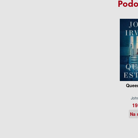
Podo
Queen
John
19
Na 