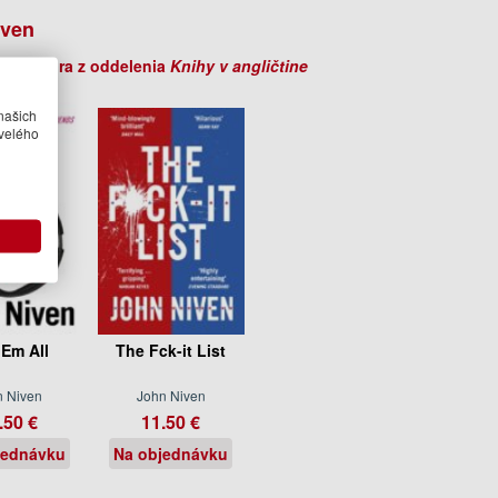
iven
ihy autora z oddelenia
Knihy v angličtine
našich
velého
 ’Em All
The Fck-it List
n Niven
John Niven
.50 €
11.50 €
jednávku
Na objednávku