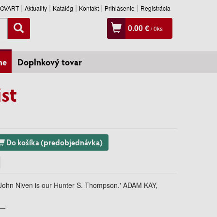
SLOVART
Aktuality
Katalóg
Kontakt
Prihlásenie
Registrácia
0.00 €
/
0
ks
ne
Doplnkový tovar
ist
Do košíka (predobjednávka)
s - John Niven is our Hunter S. Thompson.' ADAM KAY,
__