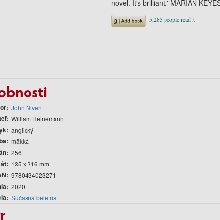
novel. It's brilliant.' MARIAN KEYE
obnosti
tor
John Niven
teľ
William Heinemann
yk
anglický
ba
mäkká
rán
256
át
135 x 216 mm
AN
9780434023271
nia
2020
cia
Súčasná beletria
r