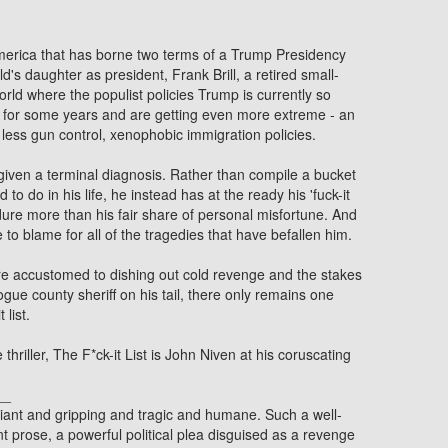
America that has borne two terms of a Trump Presidency
ld's daughter as president, Frank Brill, a retired small-
orld where the populist policies Trump is currently so
y for some years and are getting even more extreme - an
d less gun control, xenophobic immigration policies.
iven a terminal diagnosis. Rather than compile a bucket
d to do in his life, he instead has at the ready his 'fuck-it
dure more than his fair share of personal misfortune. And
o blame for all of the tragedies that have befallen him.
e accustomed to dishing out cold revenge and the stakes
ogue county sheriff on his tail, there only remains one
 list.
e thriller, The F*ck-it List is John Niven at his coruscating
__
iant and gripping and tragic and humane. Such a well-
ent prose, a powerful political plea disguised as a revenge