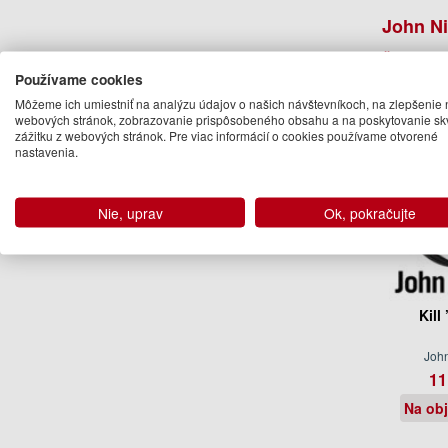
John N
Ďalšie kn
Používame cookies
Môžeme ich umiestniť na analýzu údajov o našich návštevníkoch, na zlepšenie 
webových stránok, zobrazovanie prispôsobeného obsahu a na poskytovanie sk
zážitku z webových stránok. Pre viac informácií o cookies používame otvorené
nastavenia.
Nie, uprav
Ok, pokračujte
Kill
Joh
11
Na ob