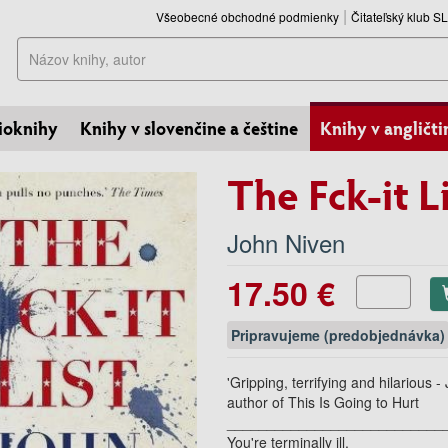
Všeobecné obchodné podmienky
Čitateľský klub 
Hľadať
ioknihy
Knihy v slovenčine a češtine
Knihy v angličti
The Fck-it L
John Niven
17.50 €
Pripravujeme (predobjednávka)
'Gripping, terrifying and hilariou
author of This Is Going to Hurt
___________________________
You're terminally ill.