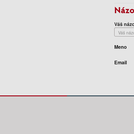
Názo
Váš názo
Meno
Email