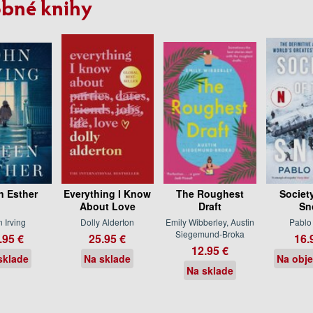
bné knihy
 Esther
Everything I Know
The Roughest
Society
About Love
Draft
Sn
 Irving
Dolly Alderton
Emily Wibberley, Austin
Pablo 
Siegemund-Broka
.95 €
25.95 €
16.
12.95 €
sklade
Na sklade
Na obj
Na sklade