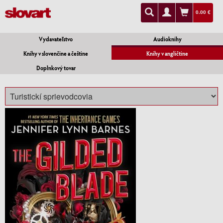
0.00 €
Vydavateľstvo
Audioknihy
Knihy v slovenčine a češtine
Knihy v angličtine
Doplnkový tovar