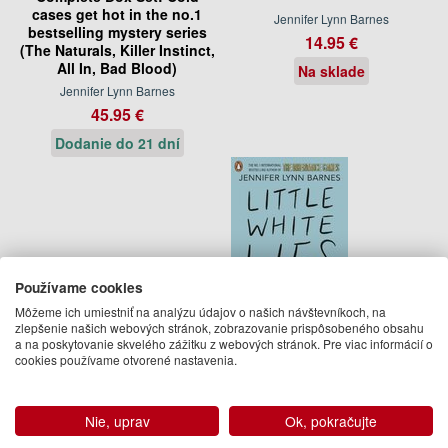
cases get hot in the no.1
Jennifer Lynn Barnes
bestselling mystery series
14.95 €
(The Naturals, Killer Instinct,
All In, Bad Blood)
Na sklade
Jennifer Lynn Barnes
45.95 €
Dodanie do 21 dní
Používame cookies
Môžeme ich umiestniť na analýzu údajov o našich návštevníkoch, na
zlepšenie našich webových stránok, zobrazovanie prispôsobeného obsahu
a na poskytovanie skvelého zážitku z webových stránok. Pre viac informácií o
Little White Lies
cookies používame otvorené nastavenia.
Jennifer Lynn Barnes
12.95 €
Nie, uprav
Ok, pokračujte
Dodanie do 21 dní