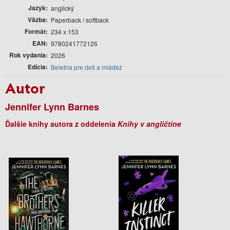
Jazyk
anglický
Väzba
Paperback / softback
Formát
234 x 153
EAN
9780241772126
Rok vydania
2026
Edícia
Beletria pre deti a mládež
Autor
Jennifer Lynn Barnes
Ďalšie knihy autora z oddelenia
Knihy v angličtine