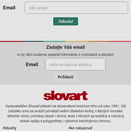
Email
Odoslať
Zadajte Váš email
a my Vám budeme zasielať informácie o novinkách a akciách
Email
Prihlásiť
Vydavateľstvo Slovart pôsobí na slovenskom knižnom trhu od roku 1991. Od
začiatku sme sa snažili prinášať našim čitateľom knihy, v ktorých rovnako
dôležitú úlohu zohráva obsah i forma, teda v ktorých sa kvalitný a náročný
obsah spája s polygraficky i výtvarne bezchybnou formou.
Aktuality
Ako nakupovať