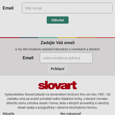
Email
Odoslať
Zadajte Váš email
a my Vám budeme zasielať informácie o novinkách a akciách
Email
Prihlásiť
Vydavateľstvo Slovart pôsobí na slovenskom knižnom trhu od roku 1991. Od
začiatku sme sa snažili prinášať našim čitateľom knihy, v ktorých rovnako
dôležitú úlohu zohráva obsah i forma, teda v ktorých sa kvalitný a náročný
obsah spája s polygraficky i výtvarne bezchybnou formou.
Aktuality
Ako nakupovať