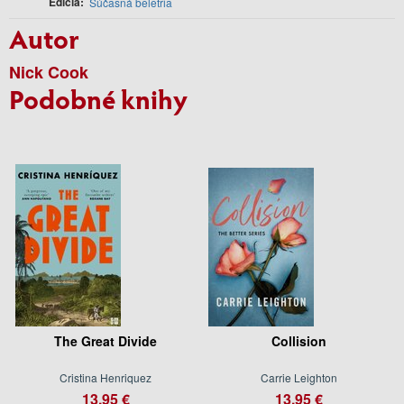
Edícia
Súčasná beletria
Autor
Nick Cook
Podobné knihy
The Great Divide
Collision
Cristina Henriquez
Carrie Leighton
13.95 €
13.95 €