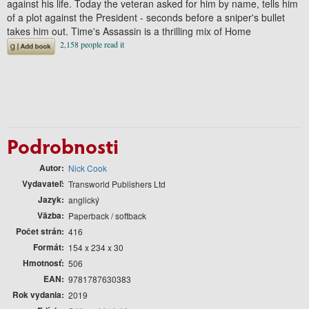
against his life. Today the veteran asked for him by name, tells him
of a plot against the President - seconds before a sniper's bullet
takes him out. Time's Assassin is a thrilling mix of Home
Podrobnosti
Autor
Nick Cook
Vydavateľ
Transworld Publishers Ltd
Jazyk
anglický
Väzba
Paperback / softback
Počet strán
416
Formát
154 x 234 x 30
Hmotnosť
506
EAN
9781787630383
Rok vydania
2019