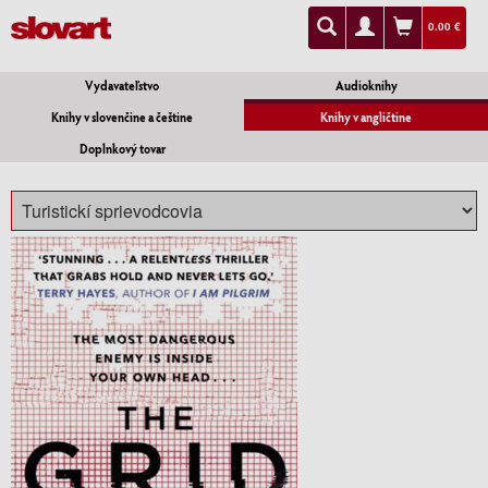
0.00 €
Vydavateľstvo
Audioknihy
Knihy v slovenčine a češtine
Knihy v angličtine
Doplnkový tovar