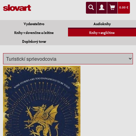
0.00 €
Vydavateľstvo
Audioknihy
Knihy v slovenčine a češtine
Knihy v angličtine
Doplnkový tovar