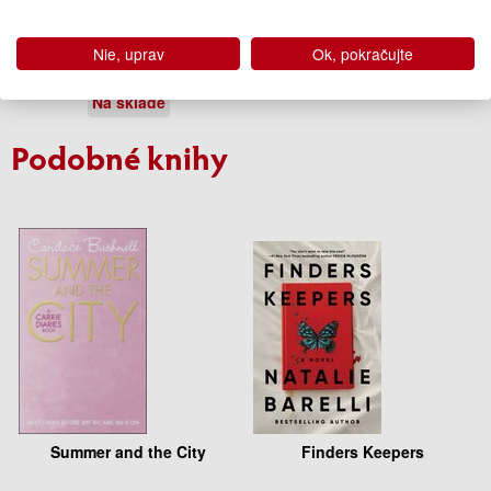
Kristen Ciccarelli
Nie, uprav
Ok, pokračujte
14.95 €
Na sklade
Podobné knihy
Summer and the City
Finders Keepers