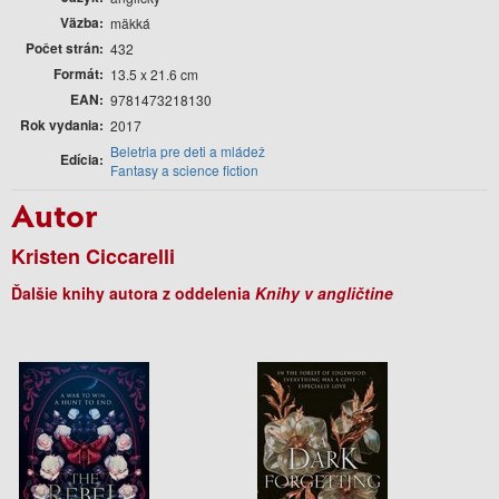
Väzba
mäkká
Počet strán
432
Formát
13.5 x 21.6 cm
EAN
9781473218130
Rok vydania
2017
Beletria pre deti a mládež
Edícia
Fantasy a science fiction
Autor
Kristen Ciccarelli
Ďalšie knihy autora z oddelenia
Knihy v angličtine