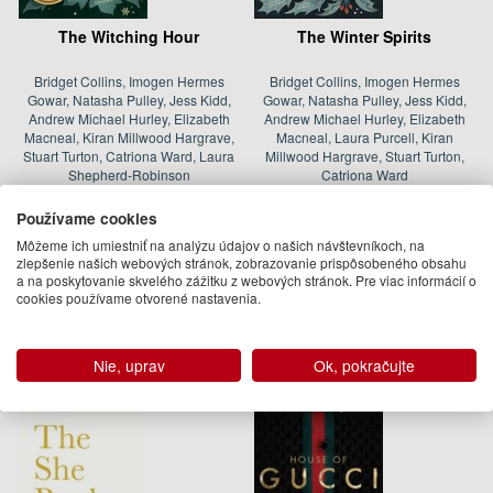
The Witching Hour
The Winter Spirits
Bridget Collins, Imogen Hermes
Bridget Collins, Imogen Hermes
Gowar, Natasha Pulley, Jess Kidd,
Gowar, Natasha Pulley, Jess Kidd,
Andrew Michael Hurley, Elizabeth
Andrew Michael Hurley, Elizabeth
Macneal, Kiran Millwood Hargrave,
Macneal, Laura Purcell, Kiran
Stuart Turton, Catriona Ward, Laura
Millwood Hargrave, Stuart Turton,
Shepherd-Robinson
Catriona Ward
15.95 €
13.95 €
Používame cookies
08.10.2026
Na sklade
Môžeme ich umiestniť na analýzu údajov o našich návštevníkoch, na
(predobjednávka)
zlepšenie našich webových stránok, zobrazovanie prispôsobeného obsahu
a na poskytovanie skvelého zážitku z webových stránok. Pre viac informácií o
Podobné knihy
cookies používame otvorené nastavenia.
Nie, uprav
Ok, pokračujte