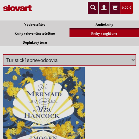
0.00 €
Vydavateľstvo
Audioknihy
Knihy v slovenčine a češtine
Knihy v angličtine
Doplnkový tovar