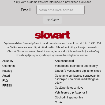
a my Vám budeme zasielať informácie o novinkách a akciách
Email
Prihlásiť
Vydavateľstvo Slovart pôsobí na slovenskom knižnom trhu od roku 1991. Od
začiatku sme sa snažili prinášať našim čitateľom knihy, v ktorých rovnako
dôležitú úlohu zohráva obsah i forma, teda v ktorých sa kvalitný a náročný
obsah spája s polygraficky i výtvarne bezchybnou formou.
Aktuality
Ako nakupovať
Ocenenia
Všeobecné obchodné podmienky
Katalóg
Žiadosť o vymazanie digitálnej stopy
Autori
Odvolanie súhlasu so spracovaním
osobných údajov na marketingové
FAQ
účely
PRESS
Odstúpenie od zmluvy
Vyhlásenie o prístupnosti
Obchodná spolupráca
O nás