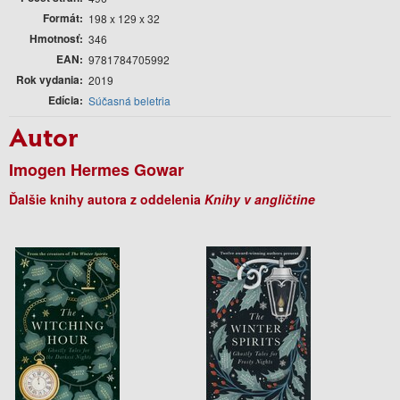
Formát
198 x 129 x 32
Hmotnosť
346
EAN
9781784705992
Rok vydania
2019
Edícia
Súčasná beletria
Autor
Imogen Hermes Gowar
Ďalšie knihy autora z oddelenia
Knihy v angličtine