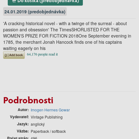
Do košíka (predobjednávka)
24.01.2019 (predobjednávka)
'A cracking historical novel - with a twinge of the surreal - about
passion and obsession' The TimesSHORLISTED FOR THE
WOMEN'S PRIZE FOR FICTION 2018One September evening in
1785, the merchant Jonah Hancock finds one of his captains
waiting eagerly on his
Podrobnosti
Autor
Imogen Hermes Gowar
Vydavateľ
Vintage Publishing
Jazyk
anglický
Väzba
Paperback / softback
Počet strán
496