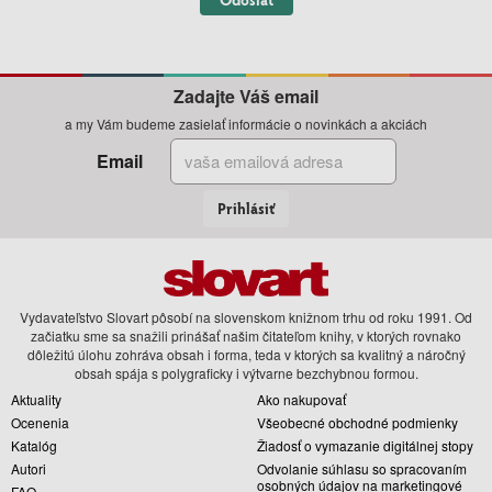
Zadajte Váš email
a my Vám budeme zasielať informácie o novinkách a akciách
Email
Prihlásiť
Vydavateľstvo Slovart pôsobí na slovenskom knižnom trhu od roku 1991. Od
začiatku sme sa snažili prinášať našim čitateľom knihy, v ktorých rovnako
dôležitú úlohu zohráva obsah i forma, teda v ktorých sa kvalitný a náročný
obsah spája s polygraficky i výtvarne bezchybnou formou.
Aktuality
Ako nakupovať
Ocenenia
Všeobecné obchodné podmienky
Katalóg
Žiadosť o vymazanie digitálnej stopy
Autori
Odvolanie súhlasu so spracovaním
osobných údajov na marketingové
FAQ