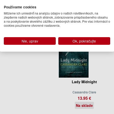
Brennan, Maureen Johnson, Robin
25.95 €
Wasserman, Kelly Link
Používame cookies
Na sklade
11.95 €
Môžeme ich umiestniť na analýzu údajov o našich návštevníkoch, na
zlepšenie našich webových stránok, zobrazovanie prispôsobeného obsahu
Na sklade
a na poskytovanie skvelého zážitku z webových stránok. Pre viac informácií o
cookies používame otvorené nastavenia.
Nie, uprav
Ok, pokračujte
Lady Midnight
Cassandra Clare
13.95 €
Na sklade