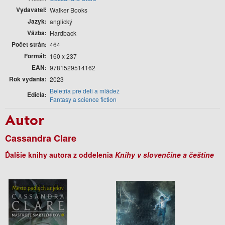
Vydavateľ
Walker Books
Jazyk
anglický
Väzba
Hardback
Počet strán
464
Formát
160 x 237
EAN
9781529514162
Rok vydania
2023
Beletria pre deti a mládež
Edícia
Fantasy a science fiction
Autor
Cassandra Clare
Ďalšie knihy autora z oddelenia
Knihy v slovenčine a češtine