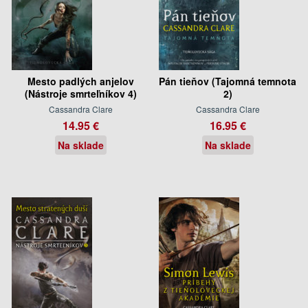
Mesto padlých anjelov
Pán tieňov (Tajomná temnota
(Nástroje smrteľníkov 4)
2)
Cassandra Clare
Cassandra Clare
14.95 €
16.95 €
Na sklade
Na sklade