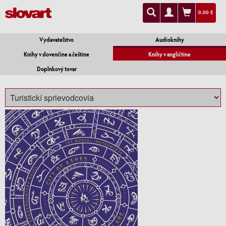
0.00 €
Vydavateľstvo
Audioknihy
Knihy v slovenčine a češtine
Knihy v angličtine
Doplnkový tovar