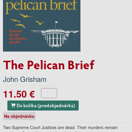
The Pelican Brief
John Grisham
11.50 €
Do košíka (predobjednávka)
Na objednávku
Two Supreme Court Justices are dead. Their murders remain