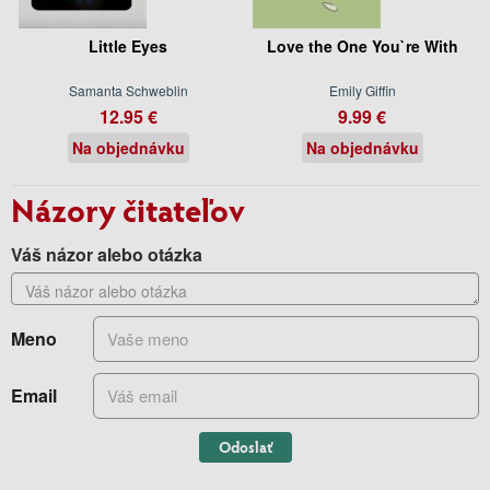
Little Eyes
Love the One You`re With
Samanta Schweblin
Emily Giffin
12.95 €
9.99 €
Na objednávku
Na objednávku
Názory čitateľov
Váš názor alebo otázka
Meno
Email
Odoslať