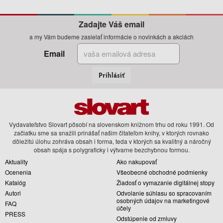
Zadajte Váš email
a my Vám budeme zasielať informácie o novinkách a akciách
Email
Prihlásiť
Vydavateľstvo Slovart pôsobí na slovenskom knižnom trhu od roku 1991. Od
začiatku sme sa snažili prinášať našim čitateľom knihy, v ktorých rovnako
dôležitú úlohu zohráva obsah i forma, teda v ktorých sa kvalitný a náročný
obsah spája s polygraficky i výtvarne bezchybnou formou.
Aktuality
Ako nakupovať
Ocenenia
Všeobecné obchodné podmienky
Katalóg
Žiadosť o vymazanie digitálnej stopy
Autori
Odvolanie súhlasu so spracovaním
osobných údajov na marketingové
FAQ
účely
PRESS
Odstúpenie od zmluvy