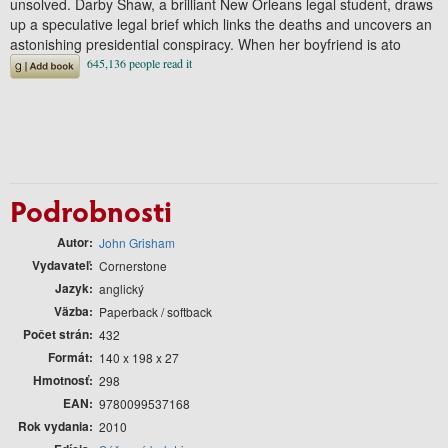
unsolved. Darby Shaw, a brilliant New Orleans legal student, draws
up a speculative legal brief which links the deaths and uncovers an
astonishing presidential conspiracy. When her boyfriend is ato
Podrobnosti
Autor
John Grisham
Vydavateľ
Cornerstone
Jazyk
anglický
Väzba
Paperback / softback
Počet strán
432
Formát
140 x 198 x 27
Hmotnosť
298
EAN
9780099537168
Rok vydania
2010