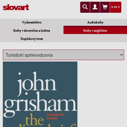
0.00 €
Vydavateľstvo
Audioknihy
Knihy v slovenčine a češtine
Knihy v angličtine
Doplnkový tovar